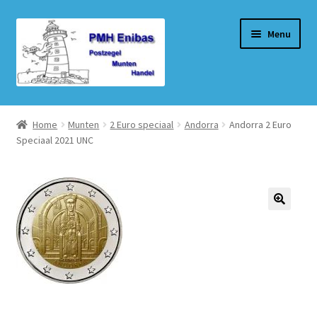
Ga
Ga
Menu
door
naar
naar
de
navigatie
inhoud
Home
Home
Munten
2 Euro speciaal
Andorra
Andorra 2 Euro
Speciaal 2021 UNC
Beurzen
Winkel
Winkelmand
Afrekenen
Mijn account