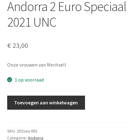
Andorra 2 Euro Speciaal
Alg. voorw.
2021 UNC
Privacybeleid PMH Enibas
€
23,00
Onze vrouwen van Meritxell
1 op voorraad
Andorra
Toevoegen aan winkelwagen
2
Euro
Speciaal
2021
SKU:
2021eu 001
Categorie:
Andorra
UNC