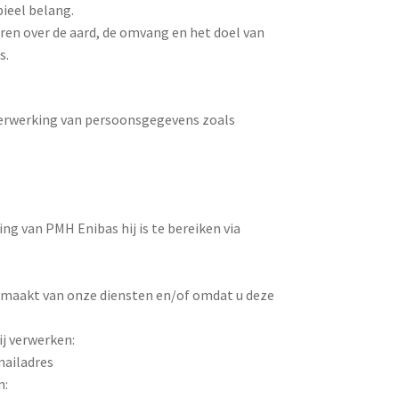
ieel belang.
ren over de aard, de omvang en het doel van
s.
verwerking van persoonsgegevens zoals
g van PMH Enibas hij is te bereiken via
maakt van onze diensten en/of omdat u deze
ij verwerken:
ailadres
n: