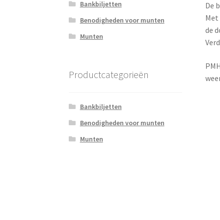
Bankbiljetten
De b
Met 
Benodigheden voor munten
de d
Munten
Verd
PMH 
Productcategorieën
weer
Bankbiljetten
Benodigheden voor munten
Munten