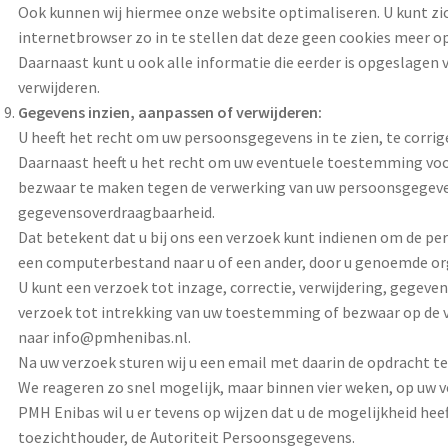
Ook kunnen wij hiermee onze website optimaliseren. U kunt zi
internetbrowser zo in te stellen dat deze geen cookies meer op
Daarnaast kunt u ook alle informatie die eerder is opgeslagen 
verwijderen.
Gegevens inzien, aanpassen of verwijderen:
U heeft het recht om uw persoonsgegevens in te zien, te corrige
Daarnaast heeft u het recht om uw eventuele toestemming voo
bezwaar te maken tegen de verwerking van uw persoonsgegeven
gegevensoverdraagbaarheid.
Dat betekent dat u bij ons een verzoek kunt indienen om de per
een computerbestand naar u of een ander, door u genoemde org
U kunt een verzoek tot inzage, correctie, verwijdering, gegev
verzoek tot intrekking van uw toestemming of bezwaar op de
naar info@pmhenibas.nl.
Na uw verzoek sturen wij u een email met daarin de opdracht te
We reageren zo snel mogelijk, maar binnen vier weken, op uw v
PMH Enibas wil u er tevens op wijzen dat u de mogelijkheid heef
toezichthouder, de Autoriteit Persoonsgegevens.