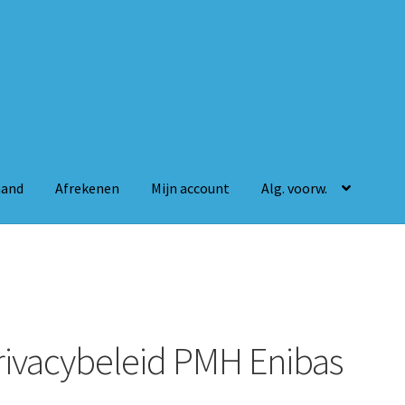
mand
Afrekenen
Mijn account
Alg. voorw.
n
Mijn account
Alg. voorw.
rivacybeleid PMH Enibas