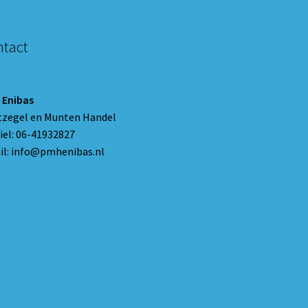
tact
 Enibas
tzegel en Munten Handel
el: 06-41932827
l: info@pmhenibas.nl