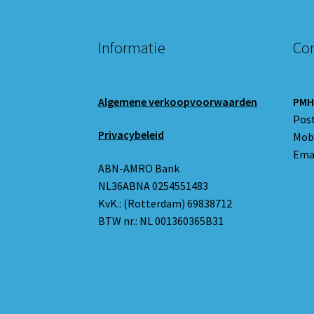
Informatie
Con
Algemene verkoopvoorwaarden
PMH
Pos
Privacybeleid
Mobi
Emai
ABN-AMRO Bank
NL36ABNA 0254551483
KvK.: (Rotterdam) 69838712
BTW nr.: NL 001360365B31