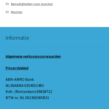
Benodigheden voor munten
Munten
Informatie
Algemene verkoopvoorwaarden
Privacybeleid
ABN-AMRO Bank
NL36ABNA 0254551483
KvK.: (Rotterdam) 69838712
BTW nr.: NL 001360365B31