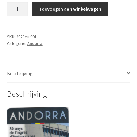
Andorra
Toevoegen aan winkelwagen
2
Euro
speciaal
2023
SKU:
2023eu 001
Categorie:
Andorra
aantal
Beschrijving
Beschrijving