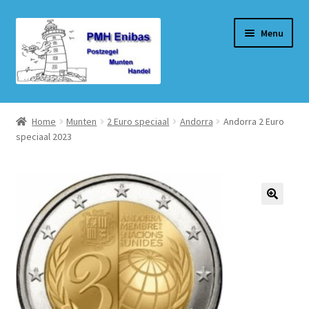
Ga
Ga
Menu
door
naar
naar
de
navigatie
inhoud
Home
Home
Munten
2 Euro speciaal
Andorra
Andorra 2 Euro
speciaal 2023
Beurzen
Winkel
Winkelmand
Afrekenen
Mijn account