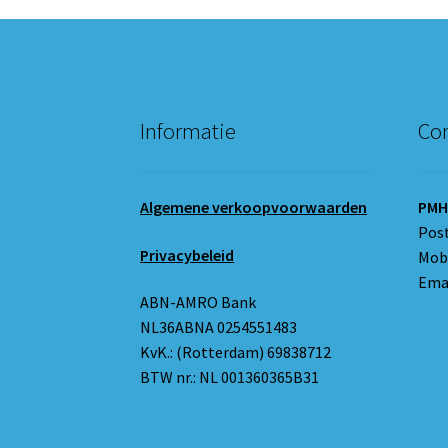
Informatie
Con
Algemene verkoopvoorwaarden
PMH
Pos
Privacybeleid
Mobi
Emai
ABN-AMRO Bank
NL36ABNA 0254551483
KvK.: (Rotterdam) 69838712
BTW nr.: NL 001360365B31