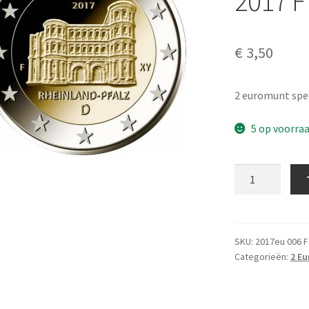
2017 
€
3,50
2 euromunt spec
5 op voorra
Duitsland
2
Euro
Speciaal
2017
SKU:
2017eu 006 F
Categorieën:
2 Eu
F
UNC
aantal