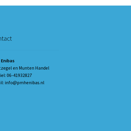
tact
 Enibas
tzegel en Munten Handel
el: 06-41932827
l: info@pmhenibas.nl