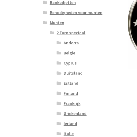
Bankbiljetten
Benodigheden voor munten
Munten
2 Euro speciaal
Andorra
Belgie
Cyprus
Duitsland
Estland
Finland
Frankrijk
Griekenland
Ierland
Italie