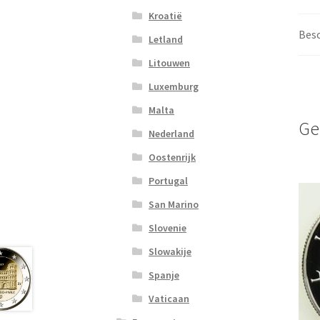
Kroatië
Besc
Letland
Litouwen
Luxemburg
Malta
Ge
Nederland
Oostenrijk
Portugal
San Marino
Slovenie
Slowakije
Spanje
Vaticaan