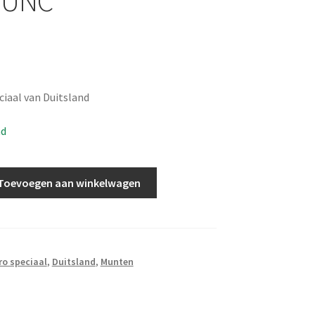
F UNC
iaal van Duitsland
ad
Toevoegen aan winkelwagen
ro speciaal
,
Duitsland
,
Munten