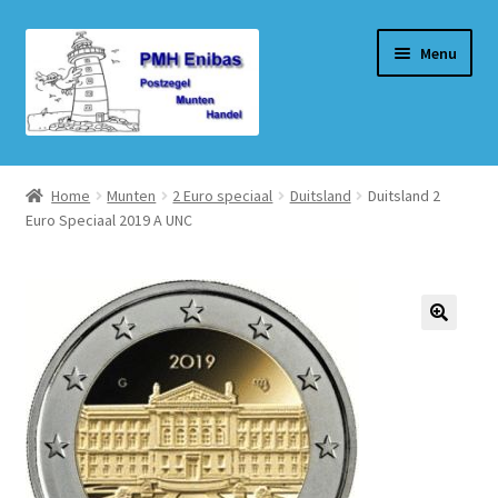
Ga
Ga
Menu
door
naar
naar
de
navigatie
inhoud
Home
Home
Munten
2 Euro speciaal
Duitsland
Duitsland 2
Euro Speciaal 2019 A UNC
Beurzen
Winkel
Winkelmand
Afrekenen
Mijn account