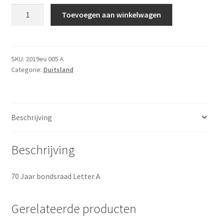
Duitsland
Toevoegen aan winkelwagen
2
Euro
Speciaal
2019
SKU:
2019eu 005 A
Categorie:
Duitsland
A
UNC
aantal
Beschrijving
Beschrijving
70 Jaar bondsraad Letter A
Gerelateerde producten