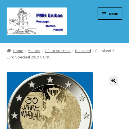
Ga
Ga
Menu
door
naar
naar
de
navigatie
inhoud
Home
Home
Munten
2 Euro speciaal
Duitsland
Duitsland 2
Euro Speciaal 2019 G UNC
Beurzen
Winkel
Winkelmand
Afrekenen
Mijn account