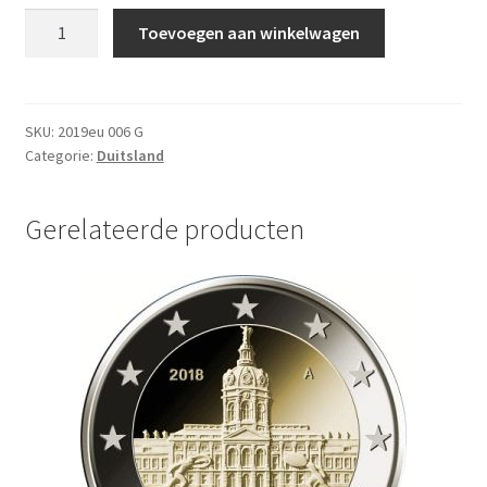
Duitsland
Toevoegen aan winkelwagen
2
Euro
Speciaal
2019
SKU:
2019eu 006 G
Categorie:
Duitsland
G
UNC
aantal
Gerelateerde producten