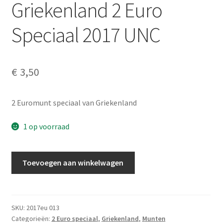
Griekenland 2 Euro
Alg. voorw.
Speciaal 2017 UNC
Privacybeleid PMH Enibas
€
3,50
2 Euromunt speciaal van Griekenland
1 op voorraad
Griekenland
Toevoegen aan winkelwagen
2
Euro
Speciaal
2017
SKU:
2017eu 013
Categorieën:
2 Euro speciaal
,
Griekenland
,
Munten
UNC