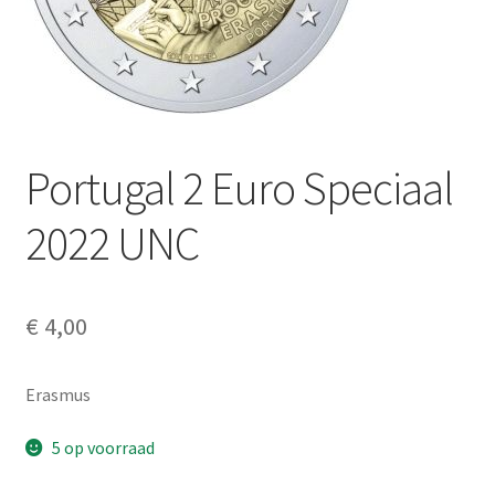
Alg. voorw.
Privacybeleid PMH Enibas
Portugal 2 Euro Speciaal
2022 UNC
€
4,00
Erasmus
5 op voorraad