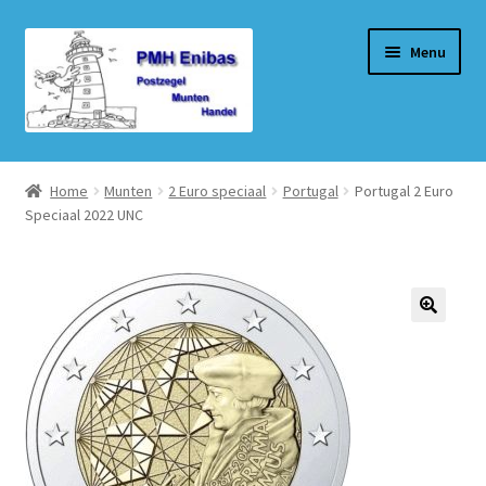
Ga
Ga
Menu
door
naar
naar
de
navigatie
inhoud
Home
Home
Munten
2 Euro speciaal
Portugal
Portugal 2 Euro
Speciaal 2022 UNC
Beurzen
Winkel
Winkelmand
Afrekenen
Mijn account