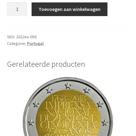
Portugal
Toevoegen aan winkelwagen
2
Euro
Speciaal
2022
SKU:
2022eu 056
Categorie:
Portugal
UNC
aantal
Gerelateerde producten