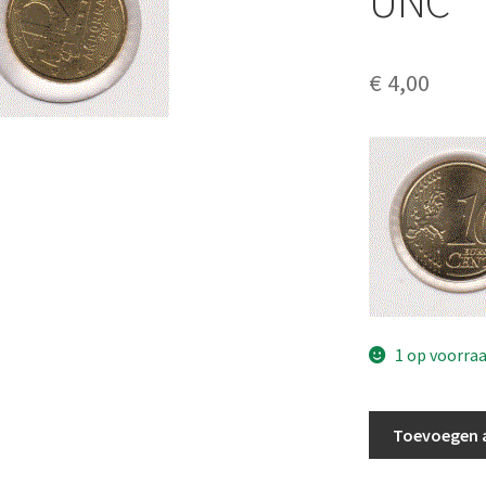
UNC
€
4,00
1 op voorra
Andorra
Toevoegen 
10
Cent