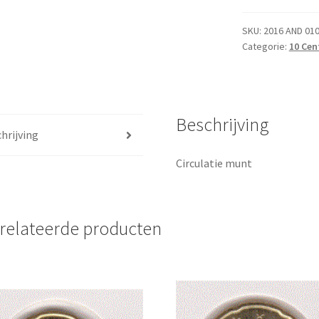
2016
UNC
SKU:
2016 AND 01
Categorie:
10 Cen
aantal
Beschrijving
hrijving
Circulatie munt
relateerde producten