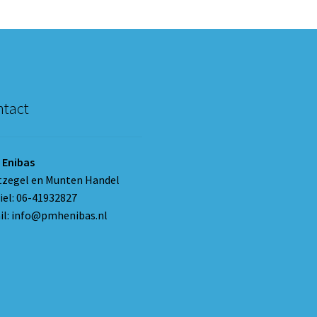
tact
 Enibas
tzegel en Munten Handel
el: 06-41932827
l: info@pmhenibas.nl