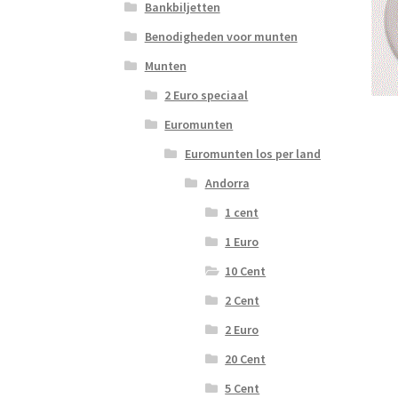
Bankbiljetten
Benodigheden voor munten
Munten
2 Euro speciaal
Euromunten
Euromunten los per land
Andorra
1 cent
1 Euro
10 Cent
2 Cent
2 Euro
20 Cent
5 Cent