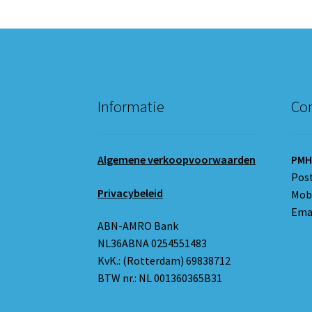
Informatie
Con
Algemene verkoopvoorwaarden
PMH
Pos
Privacybeleid
Mobi
Emai
ABN-AMRO Bank
NL36ABNA 0254551483
KvK.: (Rotterdam) 69838712
BTW nr.: NL 001360365B31