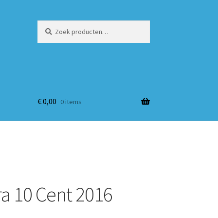
Zoeken
Zoeken
naar:
€
0,00
0 items
a 10 Cent 2016