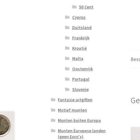
50 Cent
Cyprus
Duitsland
Frankrijk
Kroatië
Malta
Besc
Oostenrijk
Portugal
Slovenie
Ge
Fantasie uitgiften
Motief munten
Munten buiten Europa
Munten Europese landen
(geen Euro's)