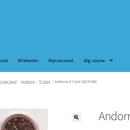
mand
Afrekenen
Mijn account
Alg. voorw.
n
Mijn account
Alg. voorw.
s per land
Andorra
5 Cent
Andorra 5 Cent 2019 UNC
Andorr