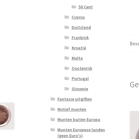
50 Cent
Cyprus
Duitsland
Frankrijk
Besc
Kroatië
Malta
Oostenrijk
Portugal
Ge
Slovenie
Fantasie uitgiften
Motief munten
Munten buiten Europa
Munten Europese landen
(geen Euro's)