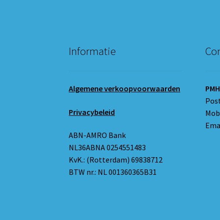
Informatie
Con
Algemene verkoopvoorwaarden
PMH
Pos
Privacybeleid
Mobi
Emai
ABN-AMRO Bank
NL36ABNA 0254551483
KvK.: (Rotterdam) 69838712
BTW nr.: NL 001360365B31