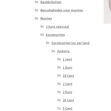
Bankbiljetten
Benodigheden voor munten
Munten
2 Euro speciaal
Euromunten
Euromunten los per land
Andorra
1 cent
1 Euro
10 Cent
2 Cent
2 Euro
20 Cent
5 Cent