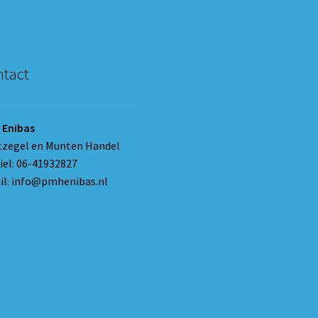
tact
 Enibas
tzegel en Munten Handel
el: 06-41932827
l: info@pmhenibas.nl