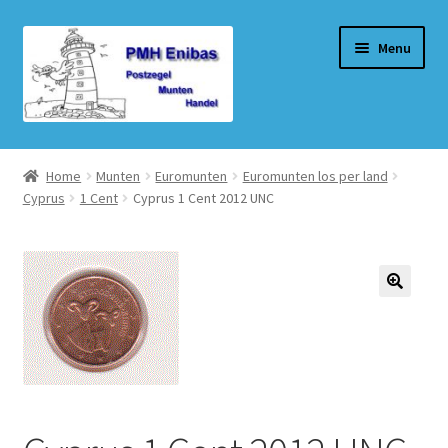
Ga
Ga
Menu
door
naar
naar
de
navigatie
inhoud
Home
Home
Munten
Euromunten
Euromunten los per land
Cyprus
1 Cent
Cyprus 1 Cent 2012 UNC
Beurzen
Winkel
Winkelmand
Afrekenen
Mijn account