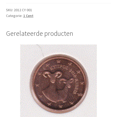
2012
UNC
SKU:
2012 CY 001
Categorie:
1 Cent
aantal
Gerelateerde producten