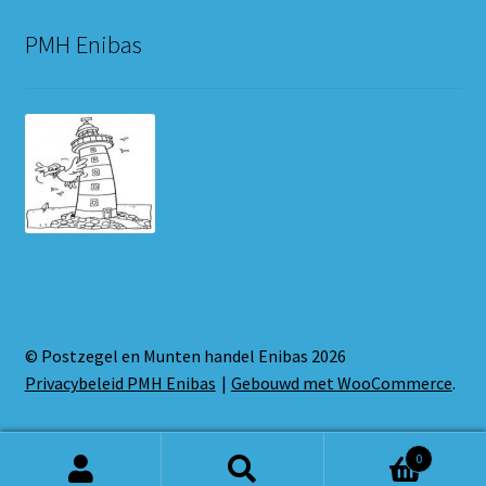
PMH Enibas
© Postzegel en Munten handel Enibas 2026
Privacybeleid PMH Enibas
Gebouwd met WooCommerce
.
0
Zoeken
Zoeken