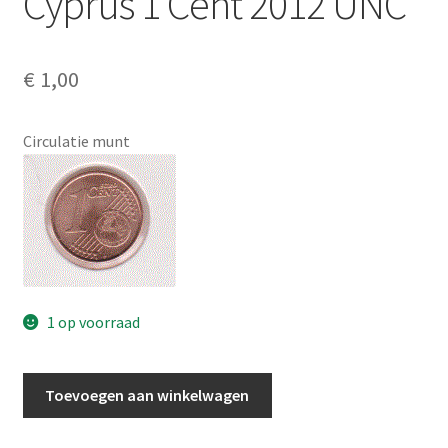
Cyprus 1 Cent 2012 UNC
Alg. voorw.
Privacybeleid PMH Enibas
€
1,00
Circulatie munt
1 op voorraad
Cyprus
Toevoegen aan winkelwagen
1
Cent