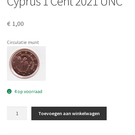
Cyprus 1 Cent 2021 UNC
Alg. voorw.
Privacybeleid PMH Enibas
€
1,00
Circulatie munt
4 op voorraad
Cyprus
Toevoegen aan winkelwagen
1
Cent
2021