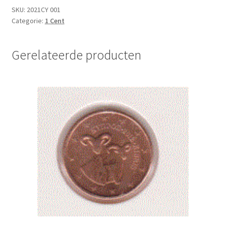
UNC
SKU:
2021CY 001
Categorie:
1 Cent
aantal
Gerelateerde producten