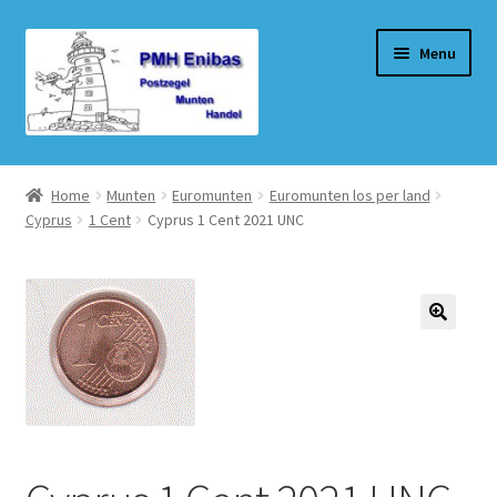
Ga
Ga
Menu
door
naar
naar
de
navigatie
inhoud
Home
Home
Munten
Euromunten
Euromunten los per land
Cyprus
1 Cent
Cyprus 1 Cent 2021 UNC
Beurzen
Winkel
Winkelmand
Afrekenen
Mijn account