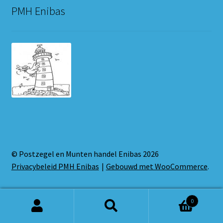
PMH Enibas
© Postzegel en Munten handel Enibas 2026
Privacybeleid PMH Enibas
Gebouwd met WooCommerce
.
0
Zoeken
Zoeken