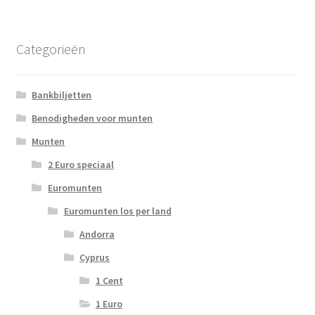
Categorieën
Bankbiljetten
Benodigheden voor munten
Munten
2 Euro speciaal
Euromunten
Euromunten los per land
Andorra
Cyprus
1 Cent
1 Euro