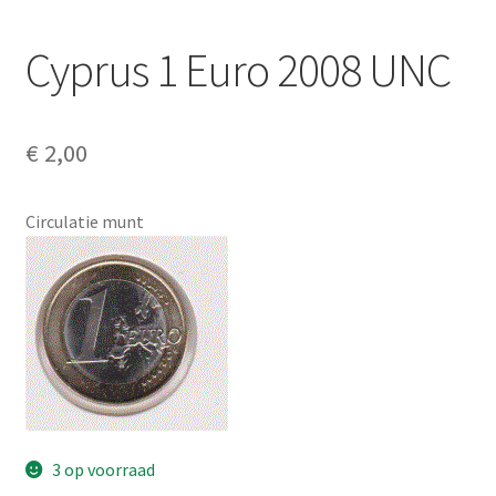
Alg. voorw.
Cyprus 1 Euro 2008 UNC
Privacybeleid PMH Enibas
€
2,00
Circulatie munt
3 op voorraad