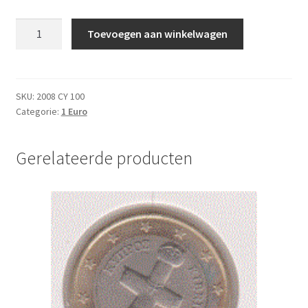
Cyprus
Toevoegen aan winkelwagen
1
Euro
2008
UNC
SKU:
2008 CY 100
Categorie:
1 Euro
aantal
Gerelateerde producten