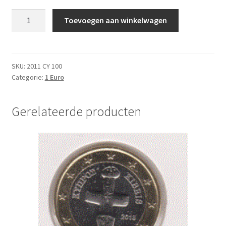
Cyprus
Toevoegen aan winkelwagen
1
Euro
2011
UNC
SKU:
2011 CY 100
Categorie:
1 Euro
aantal
Gerelateerde producten