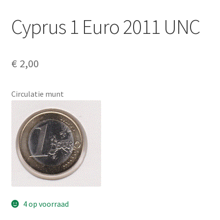
Alg. voorw.
Cyprus 1 Euro 2011 UNC
Privacybeleid PMH Enibas
€
2,00
Circulatie munt
4 op voorraad