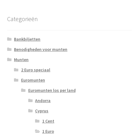
Categorieën
Bankbiljetten
Benodigheden voor munten
Munten
2 Euro speciaal
Euromunten
Euromunten los per land
Andorra
Cyprus
1 Cent
1 Euro