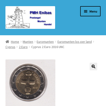
Ga
Ga
Menu
door
naar
naar
de
navigatie
inhoud
Home
Home
Munten
Euromunten
Euromunten los per land
Cyprus
2 Euro
Cyprus 2 Euro 2016 UNC
Beurzen
Winkel
Winkelmand
Afrekenen
Mijn account