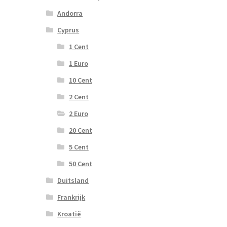
Andorra
Cyprus
1 Cent
1 Euro
10 Cent
2 Cent
2 Euro
20 Cent
5 Cent
50 Cent
Duitsland
Frankrijk
Kroatië