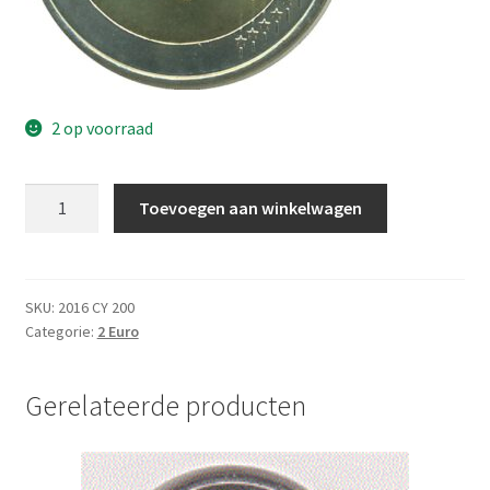
2 op voorraad
Cyprus
Toevoegen aan winkelwagen
2
Euro
2016
UNC
SKU:
2016 CY 200
Categorie:
2 Euro
aantal
Gerelateerde producten