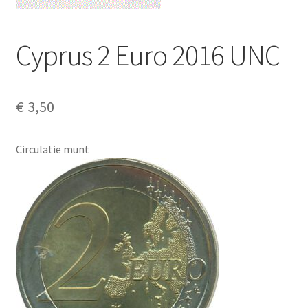
Alg. voorw.
Cyprus 2 Euro 2016 UNC
Privacybeleid PMH Enibas
€
3,50
Circulatie munt