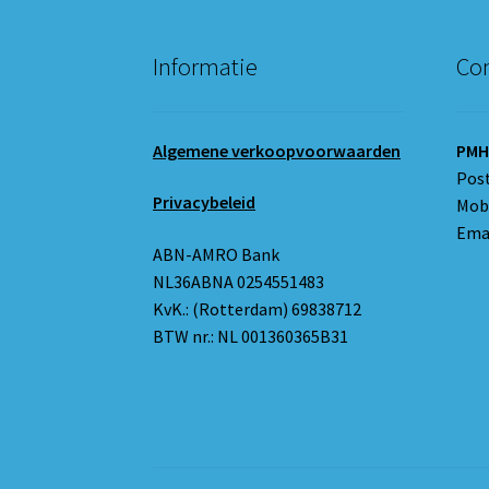
Informatie
Con
Algemene verkoopvoorwaarden
PMH
Pos
Privacybeleid
Mobi
Emai
ABN-AMRO Bank
NL36ABNA 0254551483
KvK.: (Rotterdam) 69838712
BTW nr.: NL 001360365B31