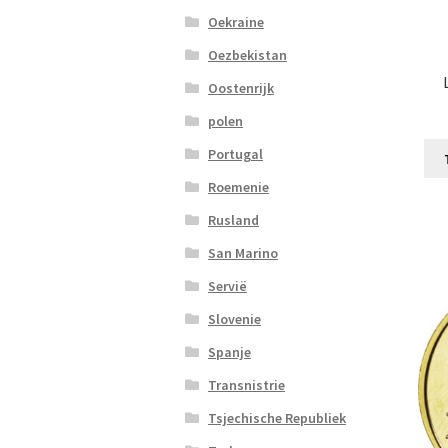
Oekraine
Oezbekistan
Oostenrijk
polen
Portugal
Roemenie
Rusland
San Marino
Servië
Slovenie
Spanje
Transnistrie
Tsjechische Republiek