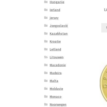
Hongarije
L
Ierland
jersey
Joegoslavië
Kazakhstan
Kroatie
Letland
Litouwen
Macedonie
Madeira
Malta
Moldavie
Monaco
Noorwegen