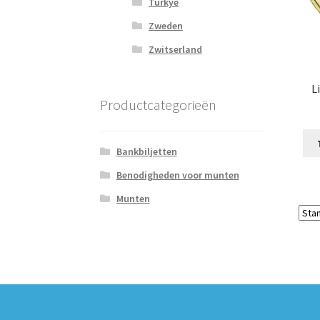
Turkye
Zweden
Zwitserland
L
Productcategorieën
Bankbiljetten
Benodigheden voor munten
Munten