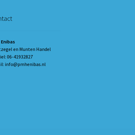
tact
 Enibas
tzegel en Munten Handel
el: 06-41932827
l: info@pmhenibas.nl