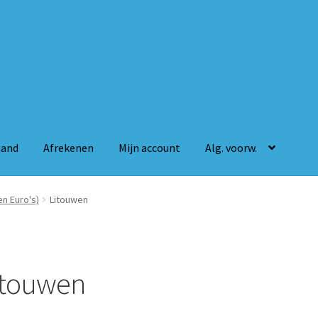
mand
Afrekenen
Mijn account
Alg. voorw.
n
Mijn account
Alg. voorw.
n Euro's)
Litouwen
itouwen