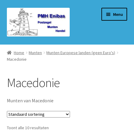
Ga
Ga
Menu
door
naar
naar
de
navigatie
inhoud
Home
Home
Munten
Munten Europese landen (geen Euro's)
Macedonie
Beurzen
Winkel
Macedonie
Winkelmand
Munten van Macedonie
Afrekenen
Mijn account
Toont alle 10 resultaten