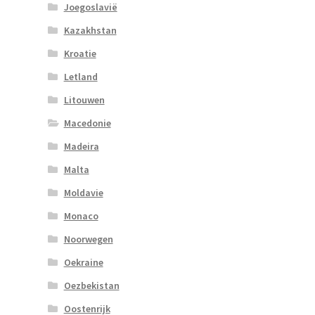
Joegoslavië
Kazakhstan
Kroatie
Letland
Litouwen
Macedonie
Madeira
Malta
Moldavie
Monaco
Noorwegen
Oekraine
Oezbekistan
Oostenrijk