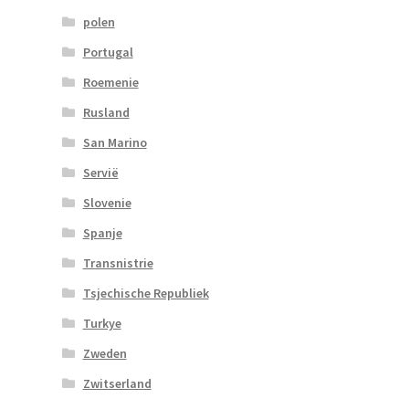
polen
Portugal
Roemenie
Rusland
San Marino
Servië
Slovenie
Spanje
Transnistrie
Tsjechische Republiek
Turkye
Zweden
Zwitserland