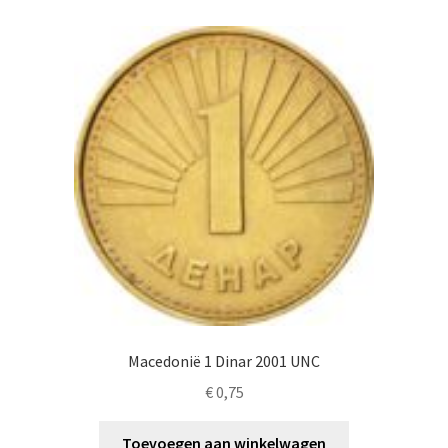
Alg. voorw.
Privacybeleid PMH Enibas
Macedonië 1 Dinar 2001 UNC
€
0,75
Toevoegen aan winkelwagen