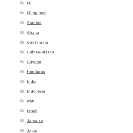
Fiji
Filippijnen
Gambia
Ghana
Guatamala
Guinea-Bissau
Guyana
Honduras
India
Indonesie
Iran
Israel
Jamaica
Japan