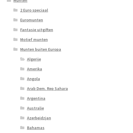
Munten
2 Euro speciaal
Euromunten
Fantasie uitgiften
Motief munten
Munten buiten Europa
Algerije
Amerika
Angola
Arab Dem. Rep Sahara
Argentina
Australie
Azerbeidzjan
Bahamas