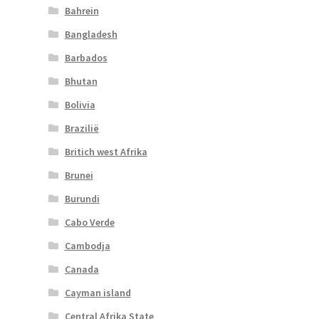
Bahrein
Bangladesh
Barbados
Bhutan
Bolivia
Brazilië
Britich west Afrika
Brunei
Burundi
Cabo Verde
Cambodja
Canada
Cayman island
Central Afrika State