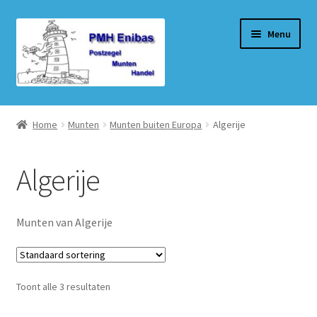
Ga
Ga
Menu
door
naar
naar
de
navigatie
inhoud
Home
Home
Munten
Munten buiten Europa
Algerije
Beurzen
Algerije
Winkel
Winkelmand
Munten van Algerije
Afrekenen
Toont alle 3 resultaten
Mijn account