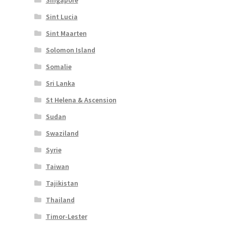
Sint Lucia
Sint Maarten
Solomon Island
Somalie
Sri Lanka
St Helena & Ascension
Sudan
Swaziland
Syrie
Taiwan
Tajikistan
Thailand
Timor-Lester