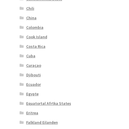
Chili
China
Colombia
Cook Island
Costa Rica
Cuba
Curaçao
Djibouti
Ecuador
Egypte
Equatortal Afrtka States
Eritrea
Falkland Eilanden