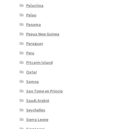
Palastina
Palau
Panama
Papua New Guinea
Paraguay
Peru
Pitcairn Island
Qatar
Samoa
Sao Tome en Princip
Saudi Arabië
Seychelles
Sierra Leone
Singapore