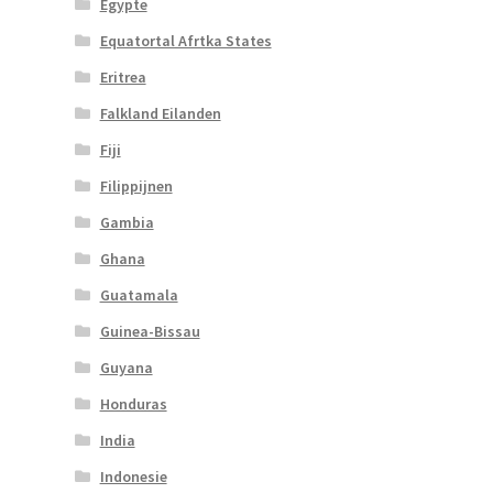
Egypte
Equatortal Afrtka States
Eritrea
Falkland Eilanden
Fiji
Filippijnen
Gambia
Ghana
Guatamala
Guinea-Bissau
Guyana
Honduras
India
Indonesie