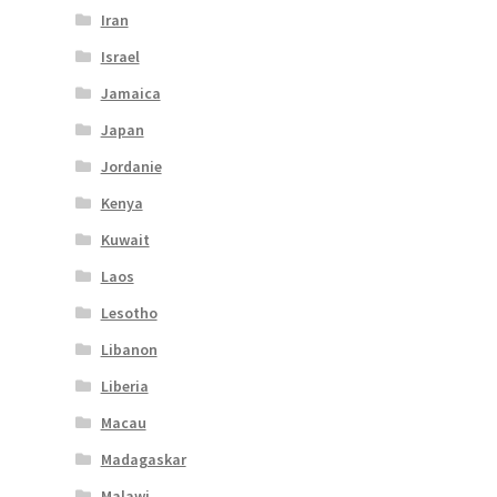
Iran
Israel
Jamaica
Japan
Jordanie
Kenya
Kuwait
Laos
Lesotho
Libanon
Liberia
Macau
Madagaskar
Malawi