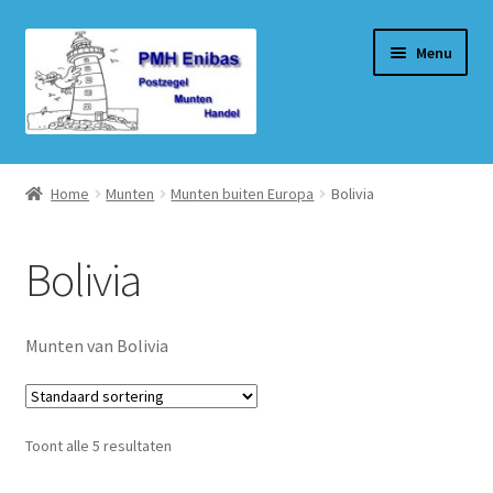
Ga
Ga
Menu
door
naar
naar
de
navigatie
inhoud
Home
Home
Munten
Munten buiten Europa
Bolivia
Beurzen
Bolivia
Winkel
Winkelmand
Munten van Bolivia
Afrekenen
Toont alle 5 resultaten
Mijn account