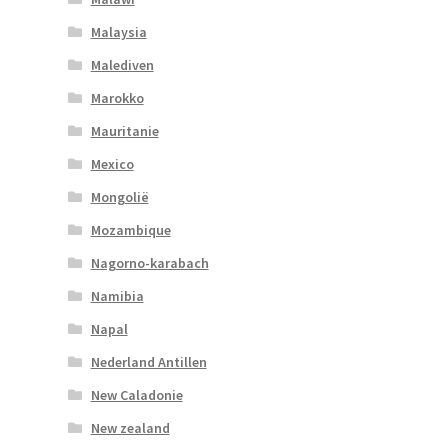
Malaysia
Malediven
Marokko
Mauritanie
Mexico
Mongolië
Mozambique
Nagorno-karabach
Namibia
Napal
Nederland Antillen
New Caladonie
New zealand