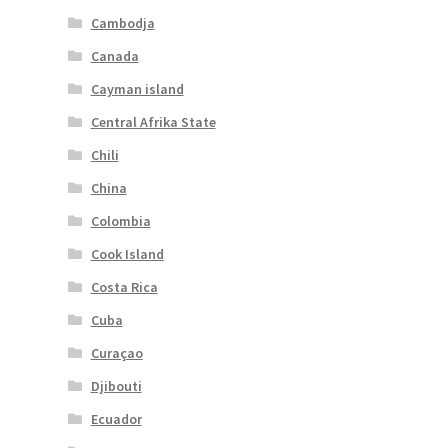
Cambodja
Canada
Cayman island
Central Afrika State
Chili
China
Colombia
Cook Island
Costa Rica
Cuba
Curaçao
Djibouti
Ecuador