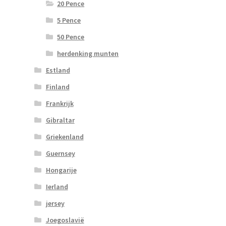
20 Pence
5 Pence
50 Pence
herdenking munten
Estland
Finland
Frankrijk
Gibraltar
Griekenland
Guernsey
Hongarije
Ierland
jersey
Joegoslavië