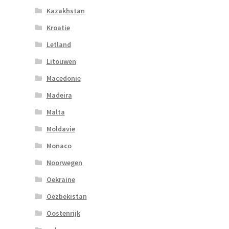
Kazakhstan
Kroatie
Letland
Litouwen
Macedonie
Madeira
Malta
Moldavie
Monaco
Noorwegen
Oekraine
Oezbekistan
Oostenrijk