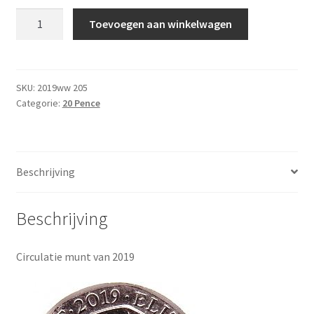
Engeland
Toevoegen aan winkelwagen
20
Pence
2019
UNC
SKU:
2019ww 205
Categorie:
20 Pence
aantal
Beschrijving
Beschrijving
Circulatie munt van 2019