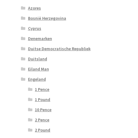
Azores
Bosnië Herzegovina
Cyprus
Denemarken
Duitse Democratische Republiek
Duitsland
Eiland Man
Engeland
1 Pence
1 Pound
10 Pence
2 Pence
2 Pound