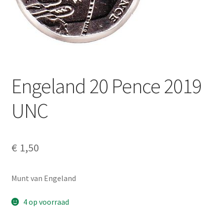
Alg. voorw.
Privacybeleid PMH Enibas
Engeland 20 Pence 2019
UNC
€
1,50
Munt van Engeland
4 op voorraad