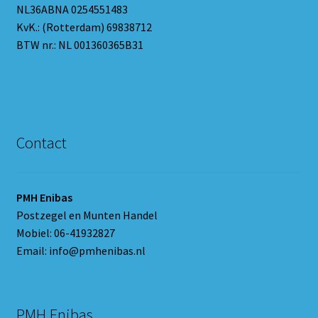
NL36ABNA 0254551483
KvK.: (Rotterdam) 69838712
BTW nr.: NL 001360365B31
Contact
PMH Enibas
Postzegel en Munten Handel
Mobiel: 06-41932827
Email: info@pmhenibas.nl
PMH Enibas