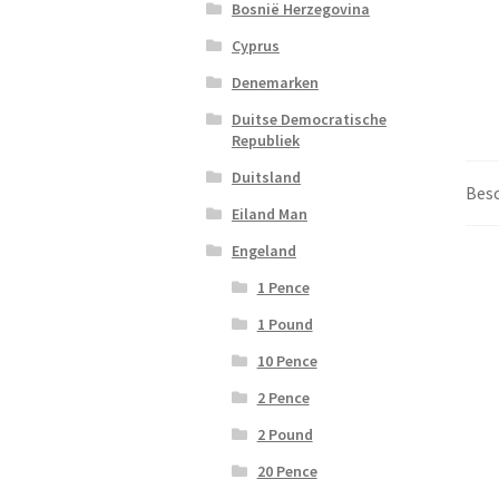
Bosnië Herzegovina
Cyprus
Denemarken
Duitse Democratische
Republiek
Duitsland
Besc
Eiland Man
Engeland
1 Pence
1 Pound
10 Pence
2 Pence
2 Pound
20 Pence