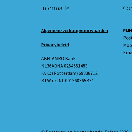
Informatie
Con
Algemene verkoopvoorwaarden
PMH
Pos
Privacybeleid
Mobi
Emai
ABN-AMRO Bank
NL36ABNA 0254551483
KvK.: (Rotterdam) 69838712
BTW nr.: NL 001360365B31