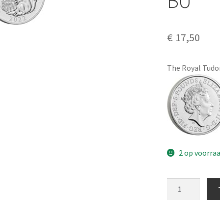
BU
€
17,50
The Royal Tudo
2 op voorra
Engeland
5
Pound