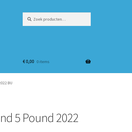
Zoeken
Zoeken
naar:
€
0,00
0 items
2022 BU
nd 5 Pound 2022