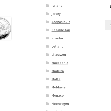
Ierland
jersey
Joegoslavië
Kazakhstan
Kroatie
Letland
Litouwen
Macedonie
Madeira
Malta
Moldavie
Monaco
Noorwegen