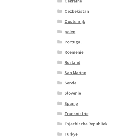
Oekraine
Oezbekistan
Oostenrijk
polen
Portugal
Roemenie
Rusland
San Marino
Servië
Slovenie
Spanje
Transnistrie
Tsjechische Republiek
Turkye