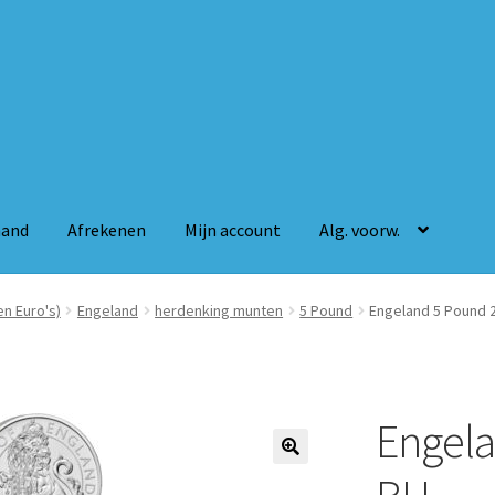
mand
Afrekenen
Mijn account
Alg. voorw.
n
Mijn account
Alg. voorw.
n Euro's)
Engeland
herdenking munten
5 Pound
Engeland 5 Pound 
Engela