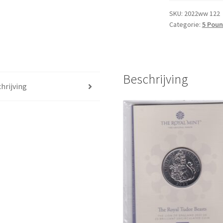
2022
BU
SKU:
2022ww 122
Categorie:
5 Pou
aantal
Beschrijving
hrijving