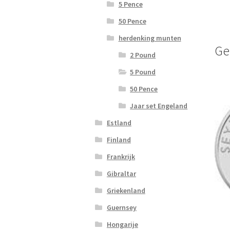
5 Pence
50 Pence
herdenking munten
Ge
2 Pound
5 Pound
50 Pence
Jaar set Engeland
Estland
Finland
Frankrijk
Gibraltar
Griekenland
Guernsey
Hongarije