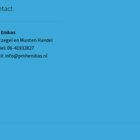
tact
 Enibas
tzegel en Munten Handel
el: 06-41932827
l: info@pmhenibas.nl