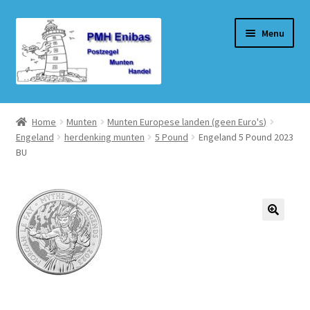
Ga
Ga
Menu
door
naar
naar
de
navigatie
inhoud
Home
Home
Munten
Munten Europese landen (geen Euro's)
Engeland
herdenking munten
5 Pound
Engeland 5 Pound 2023
Beurzen
BU
Winkel
Winkelmand
Afrekenen
Mijn account