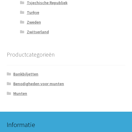
Tsjechische Republiek
Turkye
Zweden
Zwitserland
Productcategorieën
Bankbiljetten
Benodigheden voor munten
Munten
Informatie