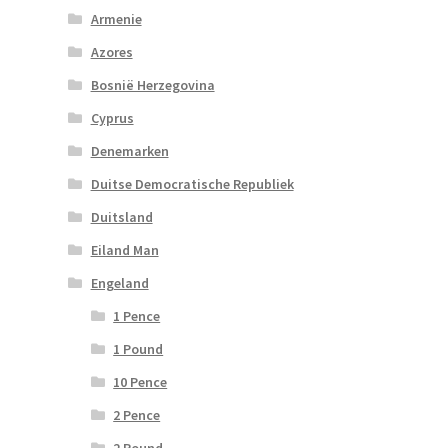
Armenie
Azores
Bosnië Herzegovina
Cyprus
Denemarken
Duitse Democratische Republiek
Duitsland
Eiland Man
Engeland
1 Pence
1 Pound
10 Pence
2 Pence
2 Pound