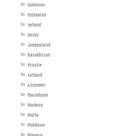
Guernsey
Hongarije
Ierland
jersey
Joegoslavië
Kazakhstan
Kroatie
Letland
Litouwen
Macedonie
Madeira
Malta
Moldavie
Monaco