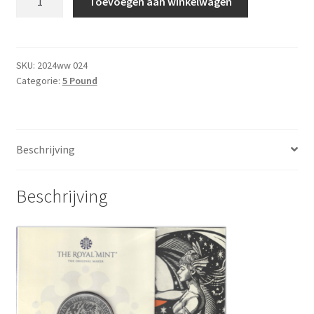
Toevoegen aan winkelwagen
5
Pound
2023
BU
SKU:
2024ww 024
Categorie:
5 Pound
aantal
Beschrijving
Beschrijving