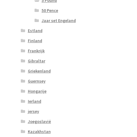
5 Pound
50 Pence
Jaar set Engeland
Estland
Finland
Frankrijk
Gibraltar
Griekenland
Guernsey
Hongarije
Ierland
jersey
Joegoslavië
Kazakhstan