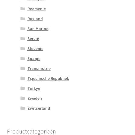
Roemenie
Rusland
San Marino
Servië
Slovenie
Spanje
Transnistrie
Tsjechische Republiek
Turkye
Zweden
Zwitserland
Productcategorieën