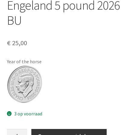
Engeland 5 pound 2026
Alg. voorw.
BU
Privacybeleid PMH Enibas
€
25,00
Year of the horse
3 op voorraad
Engeland