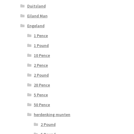
Duitsland
Eiland Man
Engeland
1 Pence
1 Pound
10 Pence
2 Pence
2 Pound
20 Pence
5 Pence
50 Pence
herdenking munten
2 Pound