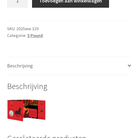
Toevoegen aan winkelwagen
5
pound
2026
BU
SKU:
2025ww 329
Categorie:
5 Pound
aantal
Beschrijving
Beschrijving