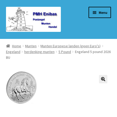
Ga
Ga
Menu
door
naar
naar
de
navigatie
inhoud
Home
Home
Munten
Munten Europese landen (geen Euro's)
Engeland
herdenking munten
5 Pound
Engeland 5 pound 2026
Beurzen
BU
Winkel
Winkelmand
Afrekenen
Mijn account