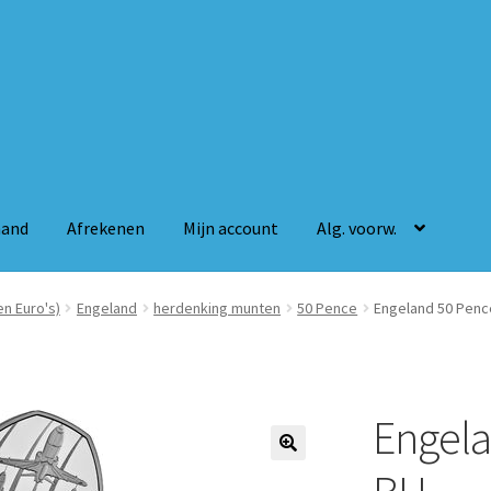
mand
Afrekenen
Mijn account
Alg. voorw.
n
Mijn account
Alg. voorw.
n Euro's)
Engeland
herdenking munten
50 Pence
Engeland 50 Penc
Engela