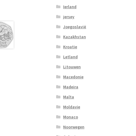
Ierland
jersey
Joegoslavië
Kazakhstan
Kroatie
Letland
Litouwen
Macedonie
Madeira
Malta
Moldavie
Monaco
Noorwegen