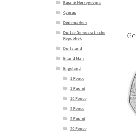
Bosnië Herzegovina
Cyprus
Denemarken
Duitse Democratische
Ge
Republiek
Duitsland
Eiland Man
Engeland
1 Pence
1 Pound
10 Pence
2 Pence
2 Pound
20 Pence