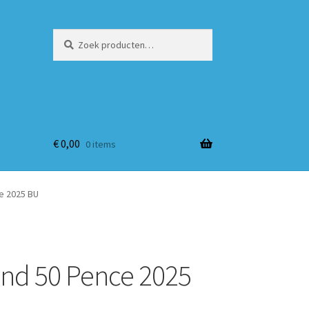
Zoeken
Zoeken
naar:
€
0,00
0 items
e 2025 BU
nd 50 Pence 2025