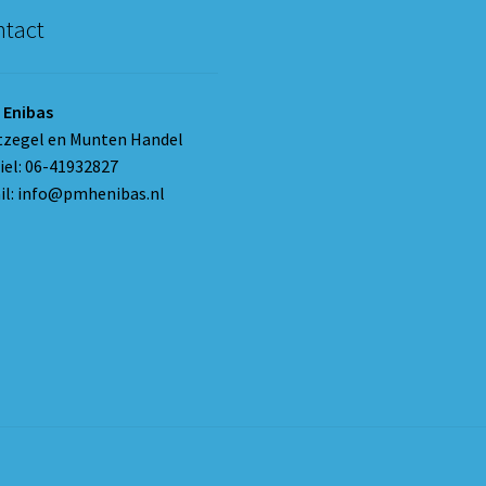
tact
 Enibas
tzegel en Munten Handel
el: 06-41932827
l: info@pmhenibas.nl