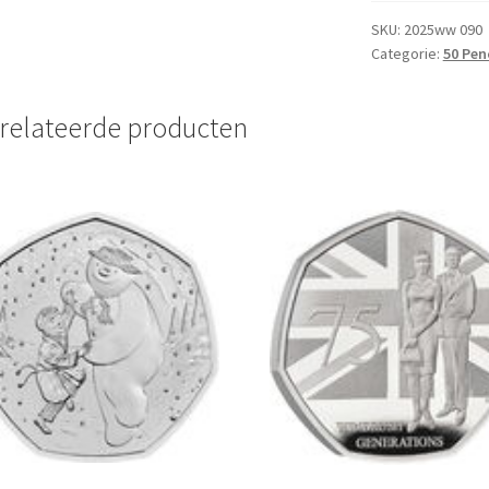
2025
BU
SKU:
2025ww 090
Categorie:
50 Pen
aantal
relateerde producten