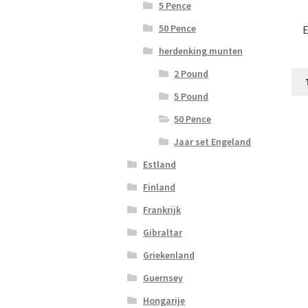
5 Pence
50 Pence
E
herdenking munten
2 Pound
5 Pound
50 Pence
Jaar set Engeland
Estland
Finland
Frankrijk
Gibraltar
Griekenland
Guernsey
Hongarije