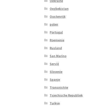
Oekraine
Oezbekistan
Oostenrijk
polen
Portugal
Roemenie
Rusland
San Marino
Servië
Slovenie
Spanje
Transnistrie
Tsjechische Republiek
Turkye