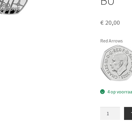
BU
€
20,00
Red Arrows
4 op voorra
Engeland
50
Pence