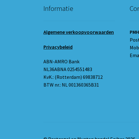
Informatie
Con
Algemene verkoopvoorwaarden
PMH
Pos
Privacybeleid
Mobi
Emai
ABN-AMRO Bank
NL36ABNA 0254551483
KvK.: (Rotterdam) 69838712
BTW nr.: NL 001360365B31