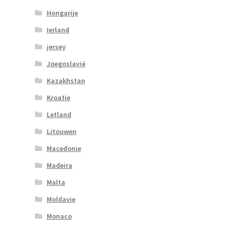
Hongarije
Ierland
jersey
Joegoslavië
Kazakhstan
Kroatie
Letland
Litouwen
Macedonie
Madeira
Malta
Moldavie
Monaco