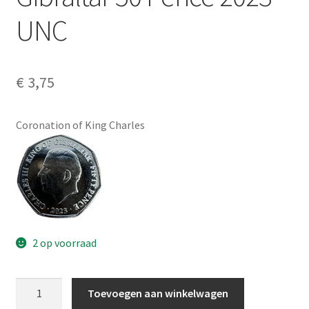
Alg. voorw.
UNC
Privacybeleid PMH Enibas
€
3,75
Coronation of King Charles
2 op voorraad
Gibraltar
Toevoegen aan winkelwagen
50