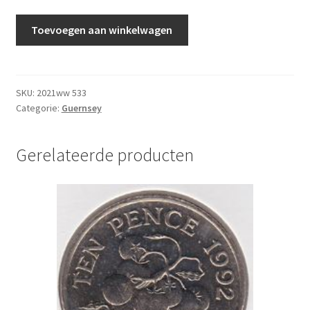
Guernsey
Toevoegen aan winkelwagen
20
Pence
2012
UNC
SKU:
2021ww 533
Categorie:
Guernsey
aantal
Gerelateerde producten