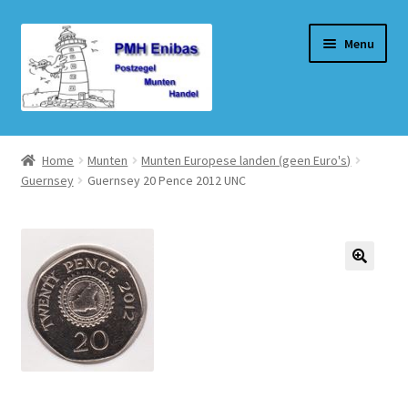
Ga
Ga
Menu
door
naar
naar
de
navigatie
inhoud
Home
Home
Munten
Munten Europese landen (geen Euro's)
Guernsey
Guernsey 20 Pence 2012 UNC
Beurzen
Winkel
Winkelmand
Afrekenen
Mijn account