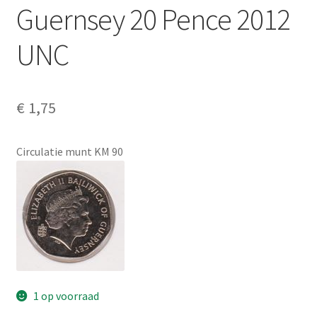
Guernsey 20 Pence 2012
Alg. voorw.
UNC
Privacybeleid PMH Enibas
€
1,75
Circulatie munt KM 90
1 op voorraad