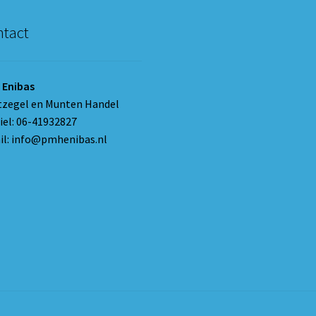
tact
 Enibas
tzegel en Munten Handel
el: 06-41932827
l: info@pmhenibas.nl