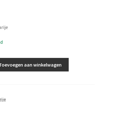
rije
ad
Toevoegen aan winkelwagen
ije