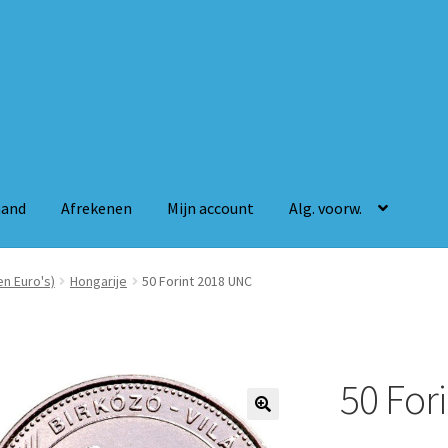
mand
Afrekenen
Mijn account
Alg. voorw.
n
Mijn account
Alg. voorw.
n Euro's)
Hongarije
50 Forint 2018 UNC
50 For