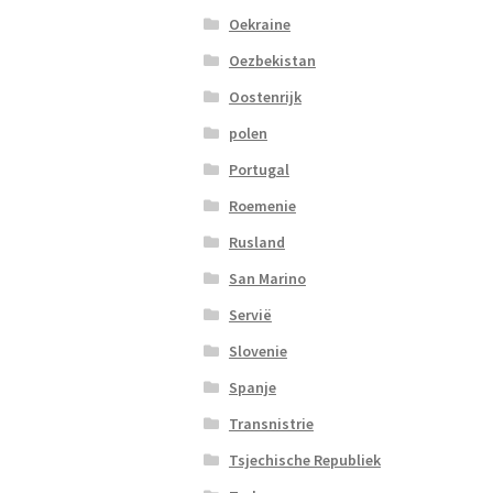
Oekraine
Oezbekistan
Oostenrijk
polen
Portugal
Roemenie
Rusland
San Marino
Servië
Slovenie
Spanje
Transnistrie
Tsjechische Republiek