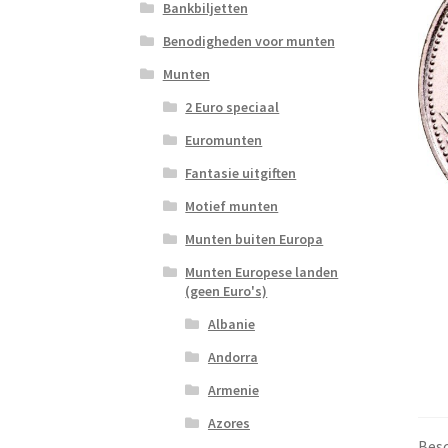
Bankbiljetten
Benodigheden voor munten
Munten
2 Euro speciaal
Euromunten
Fantasie uitgiften
Motief munten
Munten buiten Europa
Munten Europese landen
(geen Euro's)
Albanie
Andorra
Armenie
Azores
Besc