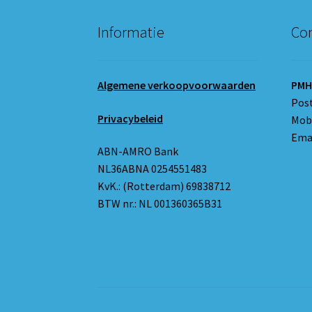
Informatie
Con
Algemene verkoopvoorwaarden
PMH
Pos
Privacybeleid
Mobi
Emai
ABN-AMRO Bank
NL36ABNA 0254551483
KvK.: (Rotterdam) 69838712
BTW nr.: NL 001360365B31