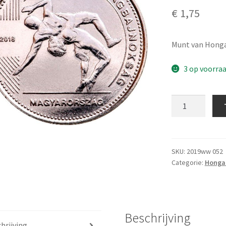
€
1,75
Munt van Honga
3 op voorra
50
Forint
2018
UNC
aantal
SKU:
2019ww 052
Categorie:
Hongar
Beschrijving
hrijving