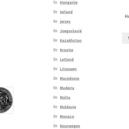
Hongarije
Ierland
Ho
jersey
Joegoslavië
Kazakhstan
Kroatie
Letland
Litouwen
Macedonie
Madeira
Malta
Moldavie
Monaco
Noorwegen