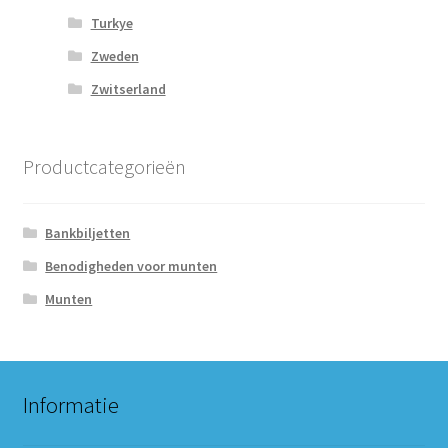
Turkye
Zweden
Zwitserland
Productcategorieën
Bankbiljetten
Benodigheden voor munten
Munten
Informatie