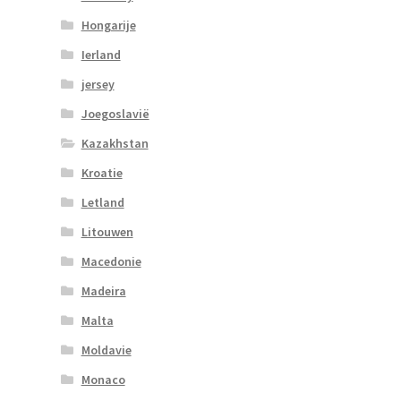
Hongarije
Ierland
jersey
Joegoslavië
Kazakhstan
Kroatie
Letland
Litouwen
Macedonie
Madeira
Malta
Moldavie
Monaco