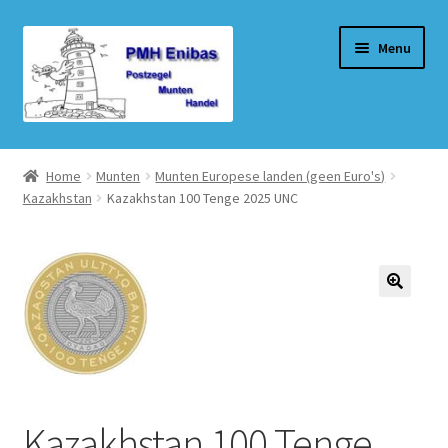
Ga
Ga
Menu
door
naar
naar
de
navigatie
inhoud
Home
Home
Munten
Munten Europese landen (geen Euro's)
Kazakhstan
Kazakhstan 100 Tenge 2025 UNC
Beurzen
Winkel
Winkelmand
Afrekenen
Mijn account
Kazakhstan 100 Tenge