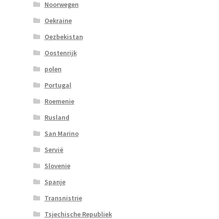
Noorwegen
Oekraine
Oezbekistan
Oostenrijk
polen
Portugal
Roemenie
Rusland
San Marino
Servië
Slovenie
Spanje
Transnistrie
Tsjechische Republiek