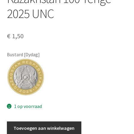
Alg. voorw.
2025 UNC
Privacybeleid PMH Enibas
€
1,50
Bustard [Dydag]
1 op voorraad
Kazakhstan
Toevoegen aan winkelwagen
100