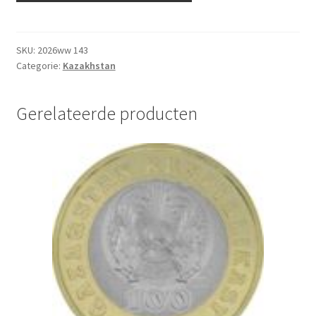
Tenge
2025
UNC
SKU:
2026ww 143
Categorie:
Kazakhstan
aantal
Gerelateerde producten