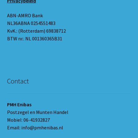
Privacybeleid
ABN-AMRO Bank
NL36ABNA 0254551483
KvK.: (Rotterdam) 69838712
BTW nr.: NL 001360365B31
Contact
PMH Enibas
Postzegel en Munten Handel
Mobiel: 06-41932827
Email: info@pmhenibas.nl