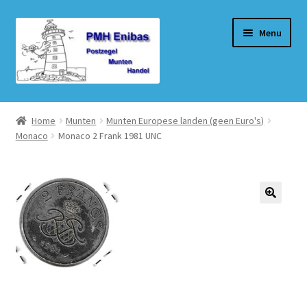
Ga
Ga
Menu
door
naar
naar
de
navigatie
inhoud
Home
Home
Munten
Munten Europese landen (geen Euro's)
Monaco
Monaco 2 Frank 1981 UNC
Beurzen
Winkel
Winkelmand
Afrekenen
Mijn account