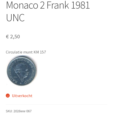
Monaco 2 Frank 1981
Alg. voorw.
UNC
Privacybeleid PMH Enibas
€
2,50
Circulatie munt KM 157
Uitverkocht
SKU:
2026ww 067