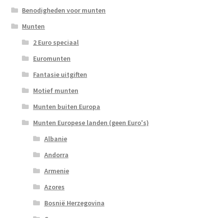
Benodigheden voor munten
Munten
2 Euro speciaal
Euromunten
Fantasie uitgiften
Motief munten
Munten buiten Europa
Munten Europese landen (geen Euro's)
Albanie
Andorra
Armenie
Azores
Bosnië Herzegovina