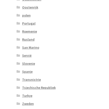
Oostenrijk
polen
Portugal
Roemenie
Rusland
San Marino
Servië
Slovenie
Spanje
Transnistrie
Tsjechische Republiek
Turkye
Zweden