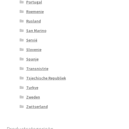
Portugal
Roemenie
Rusland
San Marino
Servië
Slovenie
Spanje
Transnistrie
Tsjechische Republiek
Turkye
Zweden
Zwitserland
Productcategorieën