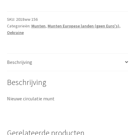
2018
UNC
aantal
SKU:
2018ww 156
Categorieën:
Munten
,
Munten Europese landen (geen Euro's)
,
Oekraine
Beschrijving
Beschrijving
Nieuwe circulatie munt
Gerelateerde producten