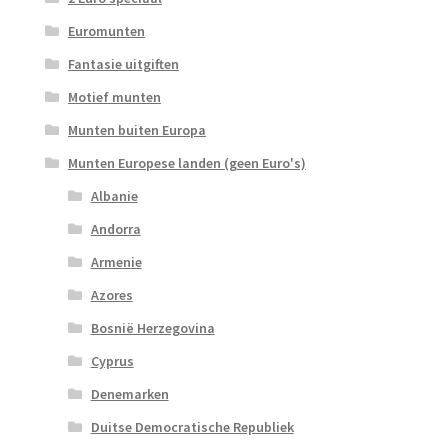
Euromunten
Fantasie uitgiften
Motief munten
Munten buiten Europa
Munten Europese landen (geen Euro's)
Albanie
Andorra
Armenie
Azores
Bosnië Herzegovina
Cyprus
Denemarken
Duitse Democratische Republiek