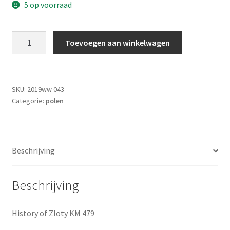
5 op voorraad
2
Toevoegen aan winkelwagen
Zloty
2004
UNC
aantal
SKU:
2019ww 043
Categorie:
polen
Beschrijving
Beschrijving
History of Zloty KM 479