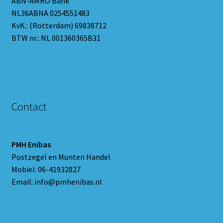
ABN-AMRO Bank
NL36ABNA 0254551483
KvK.: (Rotterdam) 69838712
BTW nr.: NL 001360365B31
Contact
PMH Enibas
Postzegel en Munten Handel
Mobiel: 06-41932827
Email: info@pmhenibas.nl