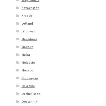
Joegoslavië
Kazakhstan
Kroatie
Letland
Litouwen
Macedonie
Madeira
Malta
Moldavie
Monaco
Noorwegen
Oekraine
Oezbekistan
Oostenrijk