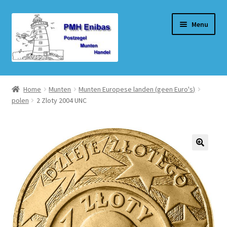
Ga
Ga
Menu
door
naar
naar
de
navigatie
inhoud
Home
Home
Munten
Munten Europese landen (geen Euro's)
polen
2 Zloty 2004 UNC
Beurzen
Winkel
Winkelmand
Afrekenen
Mijn account