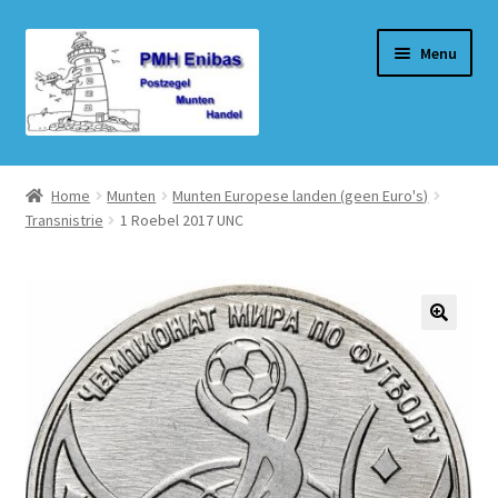
Ga
Ga
Menu
door
naar
naar
de
navigatie
inhoud
Home
Home
Munten
Munten Europese landen (geen Euro's)
Transnistrie
1 Roebel 2017 UNC
Beurzen
Winkel
Winkelmand
Afrekenen
Mijn account