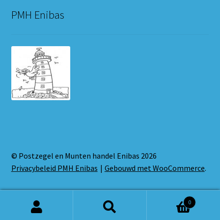
PMH Enibas
© Postzegel en Munten handel Enibas 2026
Privacybeleid PMH Enibas
Gebouwd met WooCommerce
.
0
Zoeken
Zoeken