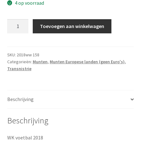
4 op voorraad
1
Toevoegen aan winkelwagen
Roebel
2017
UNC
aantal
SKU:
2018ww 158
Categorieën:
Munten
,
Munten Europese landen (geen Euro's)
,
Transnistrie
Beschrijving
Beschrijving
WK voetbal 2018