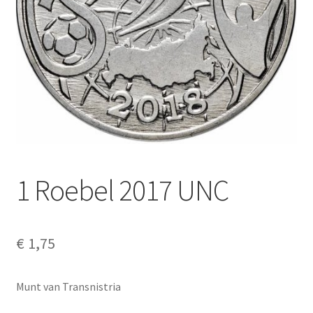
Alg. voorw.
Privacybeleid PMH Enibas
1 Roebel 2017 UNC
€
1,75
Munt van Transnistria