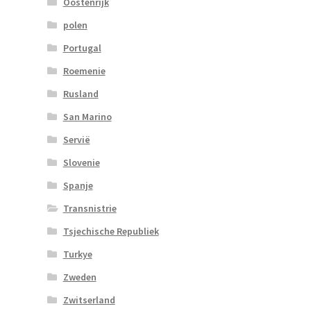
Oostenrijk
polen
Portugal
Roemenie
Rusland
San Marino
Servië
Slovenie
Spanje
Transnistrie
Tsjechische Republiek
Turkye
Zweden
Zwitserland