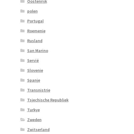
Oostenrijk
polen
Portugal
Roemenie
Rusland
San Marino
Servië
Slovenie
Spanje
Transnistrie
Tsjechische Republiek
Turkye
Zweden
Zwitserland