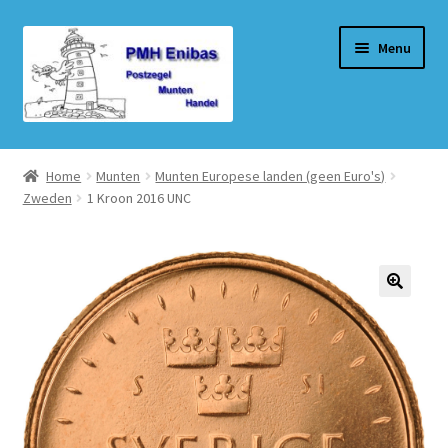
Ga
Ga
Menu
door
naar
naar
de
navigatie
inhoud
Home
Home
Munten
Munten Europese landen (geen Euro's)
Zweden
1 Kroon 2016 UNC
Beurzen
Winkel
Winkelmand
Afrekenen
Mijn account