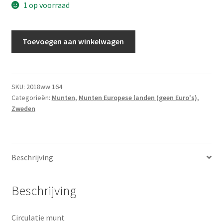
1 op voorraad
1
Toevoegen aan winkelwagen
Kroon
2016
UNC
aantal
SKU:
2018ww 164
Categorieën:
Munten
,
Munten Europese landen (geen Euro's)
,
Zweden
Beschrijving
Beschrijving
Circulatie munt