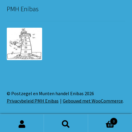
PMH Enibas
© Postzegel en Munten handel Enibas 2026
Privacybeleid PMH Enibas
Gebouwd met WooCommerce
.
0
Zoeken
Zoeken