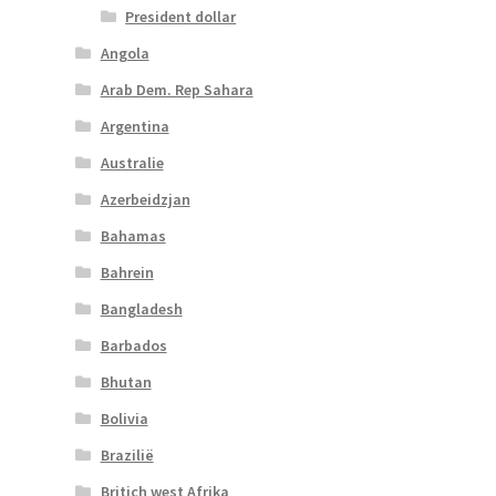
President dollar
Angola
Arab Dem. Rep Sahara
Argentina
Australie
Azerbeidzjan
Bahamas
Bahrein
Bangladesh
Barbados
Bhutan
Bolivia
Brazilië
Britich west Afrika