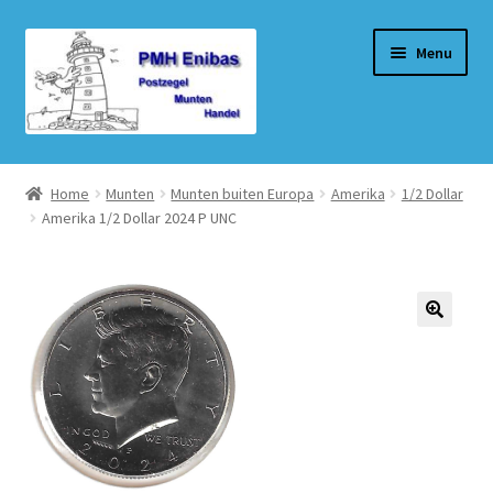
Ga
Ga
Menu
door
naar
naar
de
navigatie
inhoud
Home
Home
Munten
Munten buiten Europa
Amerika
1/2 Dollar
Amerika 1/2 Dollar 2024 P UNC
Beurzen
Winkel
Winkelmand
Afrekenen
Mijn account