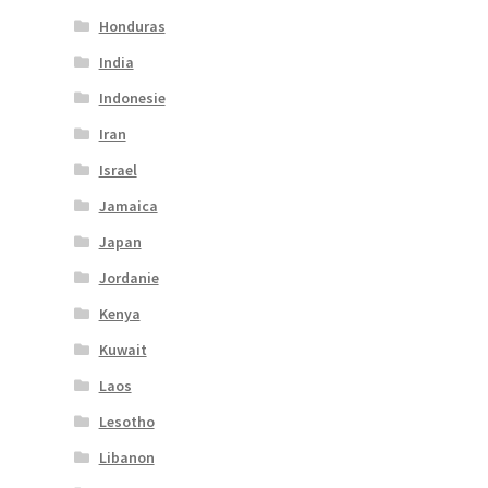
Honduras
India
Indonesie
Iran
Israel
Jamaica
Japan
Jordanie
Kenya
Kuwait
Laos
Lesotho
Libanon