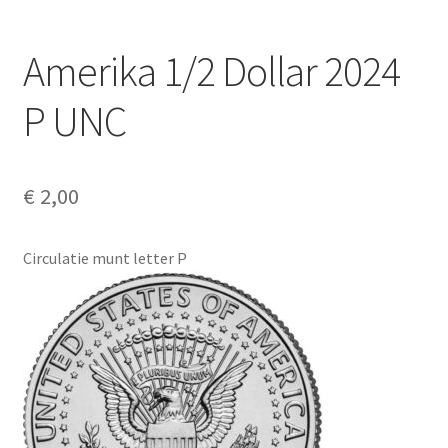
Alg. voorw.
Amerika 1/2 Dollar 2024
Privacybeleid PMH Enibas
P UNC
€
2,00
Circulatie munt letter P