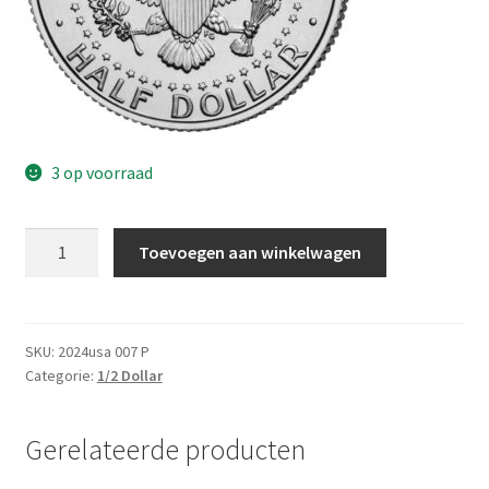
3 op voorraad
Amerika
Toevoegen aan winkelwagen
1/2
Dollar
2024
P
SKU:
2024usa 007 P
Categorie:
1/2 Dollar
UNC
aantal
Gerelateerde producten