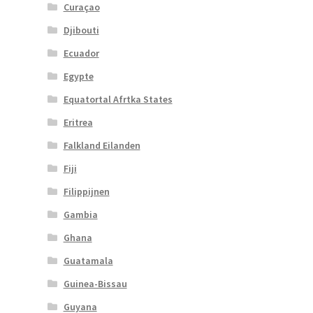
Curaçao
Djibouti
Ecuador
Egypte
Equatortal Afrtka States
Eritrea
Falkland Eilanden
Fiji
Filippijnen
Gambia
Ghana
Guatamala
Guinea-Bissau
Guyana