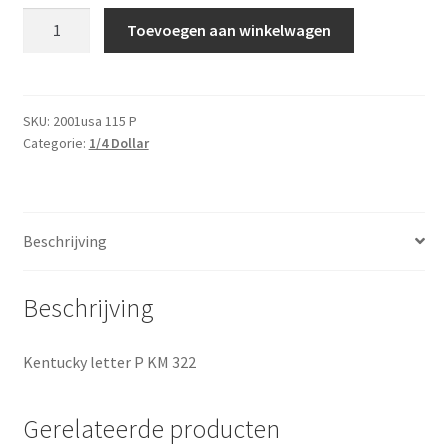
Amerika
Toevoegen aan winkelwagen
1/4
Dollar
2001
P
SKU:
2001usa 115 P
Categorie:
1/4 Dollar
UNC
aantal
Beschrijving
Beschrijving
Kentucky letter P KM 322
Gerelateerde producten