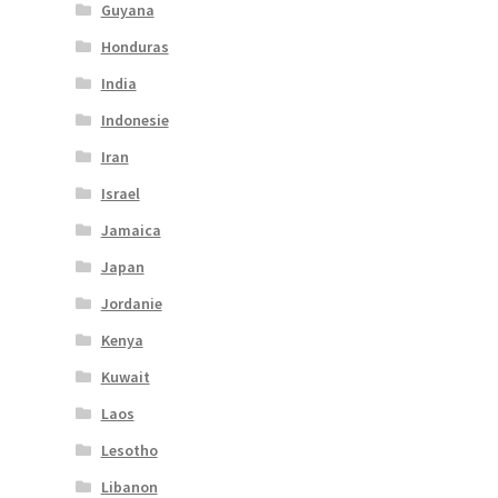
Guyana
Honduras
India
Indonesie
Iran
Israel
Jamaica
Japan
Jordanie
Kenya
Kuwait
Laos
Lesotho
Libanon