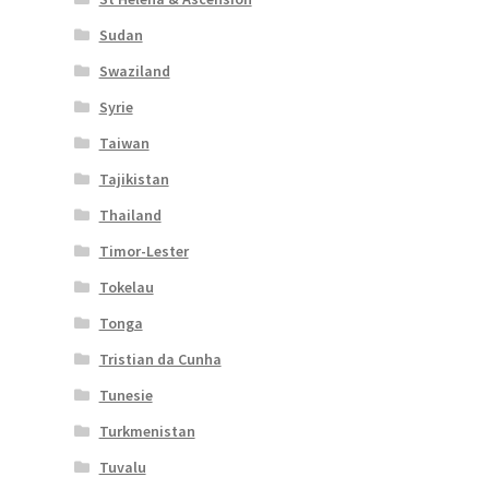
Sudan
Swaziland
Syrie
Taiwan
Tajikistan
Thailand
Timor-Lester
Tokelau
Tonga
Tristian da Cunha
Tunesie
Turkmenistan
Tuvalu