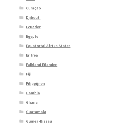
Curaçao
Djibouti
Ecuador
Egypte
Equatortal Afrtka States
Eritrea
Falkland Eilanden
Fiji
Filippijnen
Gambia
Ghana
Guatamala
Guinea-Bissau