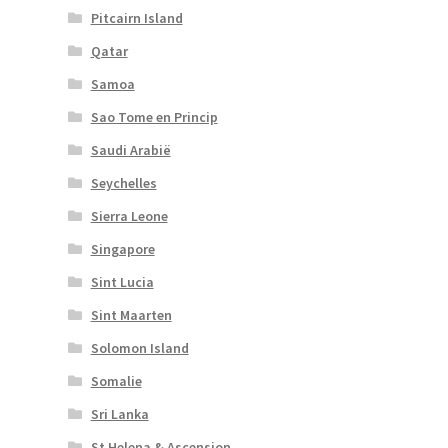
Pitcairn Island
Qatar
Samoa
Sao Tome en Princip
Saudi Arabië
Seychelles
Sierra Leone
Singapore
Sint Lucia
Sint Maarten
Solomon Island
Somalie
Sri Lanka
St Helena & Ascension