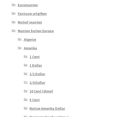
Euromunten
Fantasie uitgiften
Motief munten
Munten buiten Europa
Algerije
Amerika
1 Cent
1 Dollar
1/2 Dollar
1/4 Dollar
10 Cent [dime]
5 Cent
Native Amerika Dollar
Numismatische uitgave