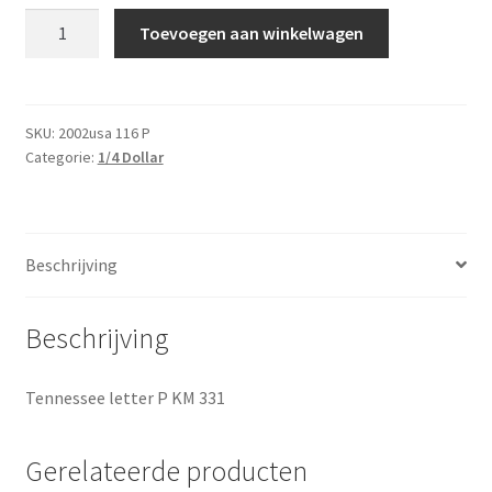
Amerika
Toevoegen aan winkelwagen
1/4
Dollar
2002
P
SKU:
2002usa 116 P
Categorie:
1/4 Dollar
UNC
aantal
Beschrijving
Beschrijving
Tennessee letter P KM 331
Gerelateerde producten