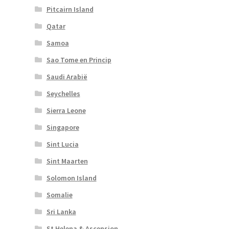
Pitcairn Island
Qatar
Samoa
Sao Tome en Princip
Saudi Arabië
Seychelles
Sierra Leone
Singapore
Sint Lucia
Sint Maarten
Solomon Island
Somalie
Sri Lanka
St Helena & Ascension