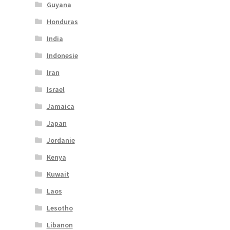
Guyana
Honduras
India
Indonesie
Iran
Israel
Jamaica
Japan
Jordanie
Kenya
Kuwait
Laos
Lesotho
Libanon