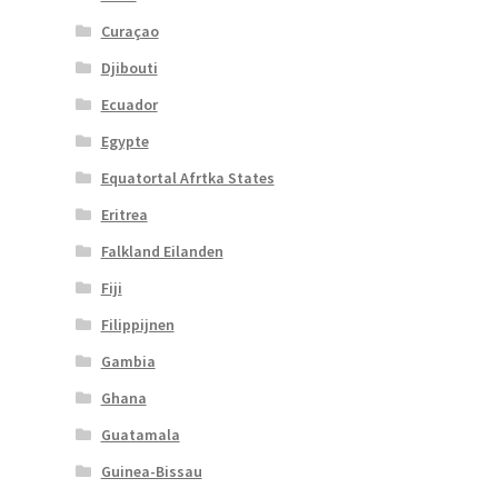
Curaçao
Djibouti
Ecuador
Egypte
Equatortal Afrtka States
Eritrea
Falkland Eilanden
Fiji
Filippijnen
Gambia
Ghana
Guatamala
Guinea-Bissau