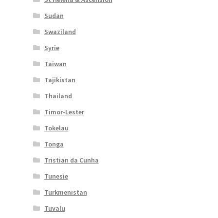
Sudan
Swaziland
Syrie
Taiwan
Tajikistan
Thailand
Timor-Lester
Tokelau
Tonga
Tristian da Cunha
Tunesie
Turkmenistan
Tuvalu