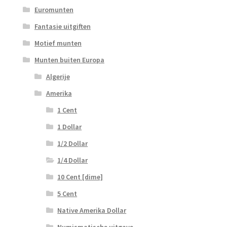
Euromunten
Fantasie uitgiften
Motief munten
Munten buiten Europa
Algerije
Amerika
1 Cent
1 Dollar
1/2 Dollar
1/4 Dollar
10 Cent [dime]
5 Cent
Native Amerika Dollar
Numismatische uitgave