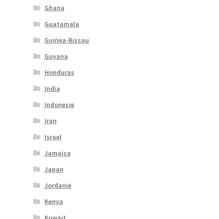
Ghana
Guatamala
Guinea-Bissau
Guyana
Honduras
India
Indonesie
Iran
Israel
Jamaica
Japan
Jordanie
Kenya
Kuwait