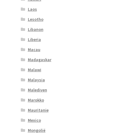
Laos
Lesotho
Libanon
Liberia
Macau
Madagaskar
Malawi
Malaysia
Malediven
Marokko
Mauritanie
Mexico
Mongolië