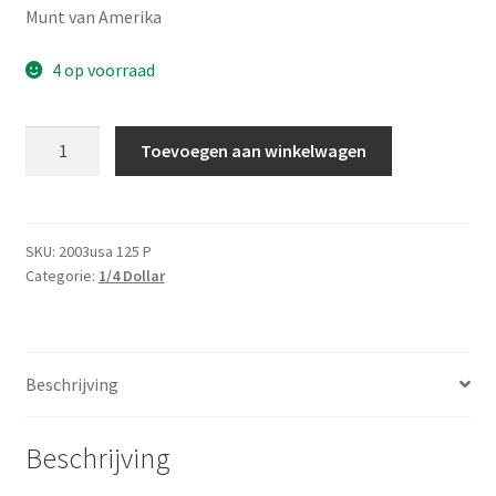
Munt van Amerika
4 op voorraad
Amerika
Toevoegen aan winkelwagen
1/4
Dollar
2003
P
SKU:
2003usa 125 P
Categorie:
1/4 Dollar
UNC
aantal
Beschrijving
Beschrijving