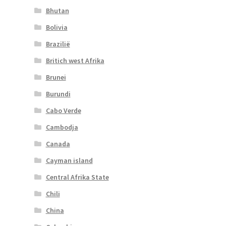
Bhutan
Bolivia
Brazilië
Britich west Afrika
Brunei
Burundi
Cabo Verde
Cambodja
Canada
Cayman island
Central Afrika State
Chili
China