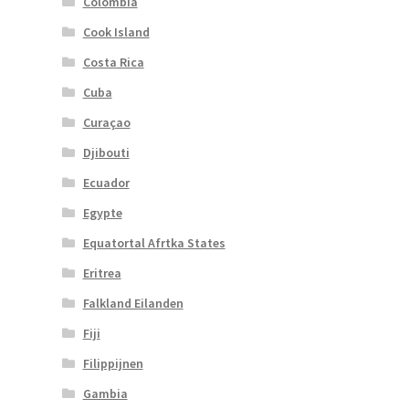
Colombia
Cook Island
Costa Rica
Cuba
Curaçao
Djibouti
Ecuador
Egypte
Equatortal Afrtka States
Eritrea
Falkland Eilanden
Fiji
Filippijnen
Gambia