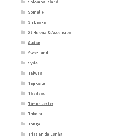
Solomon Island
Somalie
Sri Lanka
St Helena & Ascension
Sudan
Swaziland
Syrie
Taiwan
Tajikistan
Thailand
Timor-Lester
Tokelau
Tonga
Tristian da Cunha