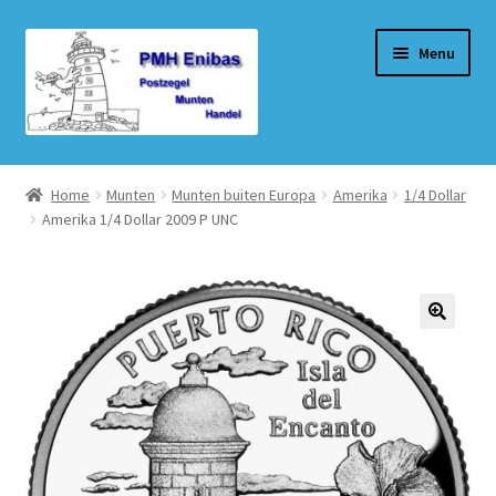
Ga
Ga
Menu
door
naar
naar
de
navigatie
inhoud
Home
Home
Munten
Munten buiten Europa
Amerika
1/4 Dollar
Amerika 1/4 Dollar 2009 P UNC
Beurzen
Winkel
Winkelmand
Afrekenen
Mijn account