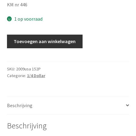
KM nr 446
1 op voorraad
Amerika
Toevoegen aan winkelwagen
1/4
Dollar
2009
P
SKU:
2009usa 152P
Categorie:
1/4 Dollar
UNC
aantal
Beschrijving
Beschrijving