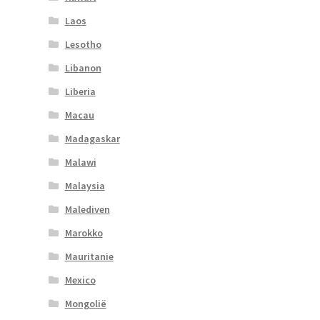
Laos
Lesotho
Libanon
Liberia
Macau
Madagaskar
Malawi
Malaysia
Malediven
Marokko
Mauritanie
Mexico
Mongolië