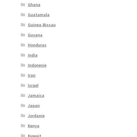
Ghana
Guatamala
Guinea-Bissau
Guyana
Honduras
India
Indonesie
Iran
Israel
Jamaica
Japan
Jordanie
Kenya
Kuwait