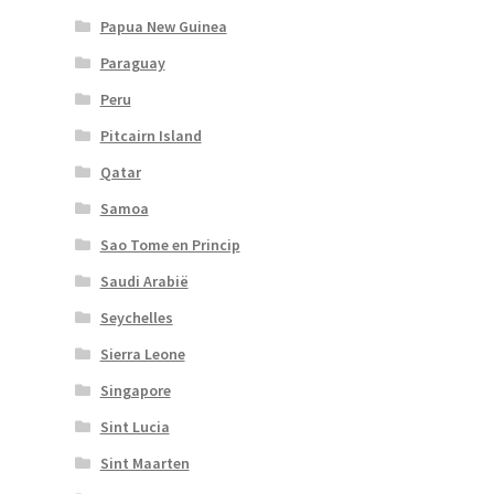
Papua New Guinea
Paraguay
Peru
Pitcairn Island
Qatar
Samoa
Sao Tome en Princip
Saudi Arabië
Seychelles
Sierra Leone
Singapore
Sint Lucia
Sint Maarten