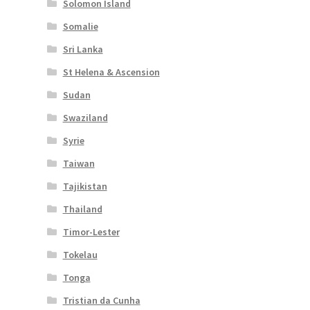
Solomon Island
Somalie
Sri Lanka
St Helena & Ascension
Sudan
Swaziland
Syrie
Taiwan
Tajikistan
Thailand
Timor-Lester
Tokelau
Tonga
Tristian da Cunha