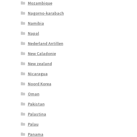
Mozambique
Nagorno-karabach
Namibia
Napal
Nederland Antillen
New Caladonie
New zealand
Nicaragua
Noord Korea
Oman
Pakistan
Palastina
Palau
Panama