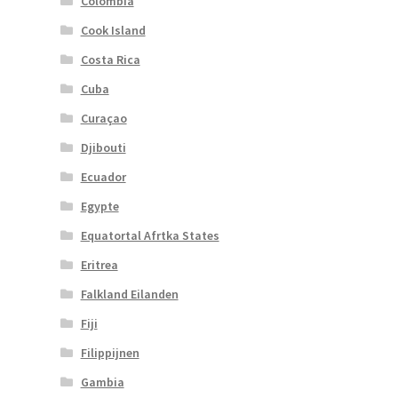
Colombia
Cook Island
Costa Rica
Cuba
Curaçao
Djibouti
Ecuador
Egypte
Equatortal Afrtka States
Eritrea
Falkland Eilanden
Fiji
Filippijnen
Gambia