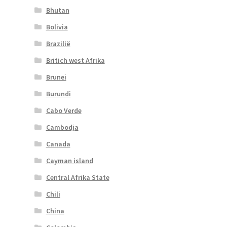
Bhutan
Bolivia
Brazilië
Britich west Afrika
Brunei
Burundi
Cabo Verde
Cambodja
Canada
Cayman island
Central Afrika State
Chili
China