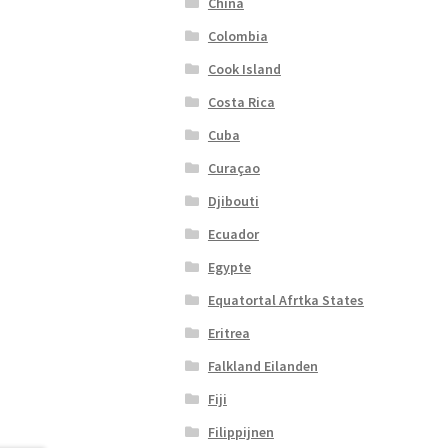
China
Colombia
Cook Island
Costa Rica
Cuba
Curaçao
Djibouti
Ecuador
Egypte
Equatortal Afrtka States
Eritrea
Falkland Eilanden
Fiji
Filippijnen