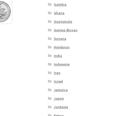
Gambia
Ghana
Guatamala
Guinea-Bissau
Guyana
Honduras
India
Indonesie
Iran
Israel
Jamaica
Japan
Jordanie
Kenya