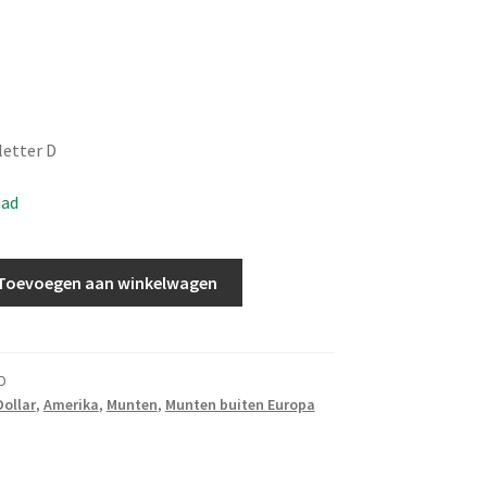
letter D
aad
Toevoegen aan winkelwagen
D
Dollar
,
Amerika
,
Munten
,
Munten buiten Europa