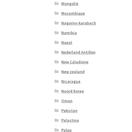
Mongolië
Mozambique
Nagorno-karabach
Namibia
Napal
Nederland Antillen
New Caladonie
New zealand
Nicaragua
Noord Korea
Oman
Pakistan
Palastina
Palau