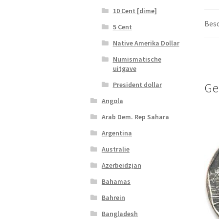
10 Cent [dime]
Besc
5 Cent
Native Amerika Dollar
Numismatische
uitgave
President dollar
Ge
Angola
Arab Dem. Rep Sahara
Argentina
Australie
Azerbeidzjan
Bahamas
Bahrein
Bangladesh