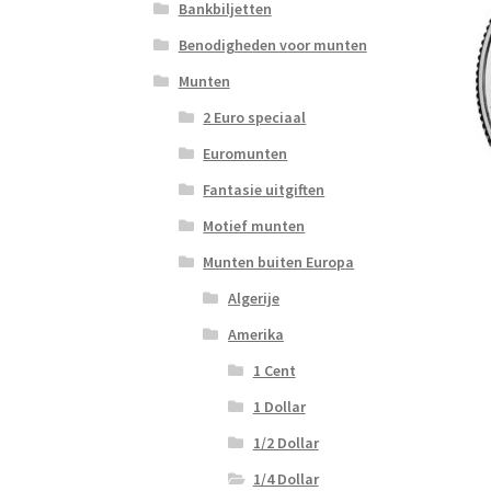
Bankbiljetten
Benodigheden voor munten
Munten
2 Euro speciaal
Euromunten
Fantasie uitgiften
Motief munten
Munten buiten Europa
Algerije
Amerika
1 Cent
1 Dollar
1/2 Dollar
1/4 Dollar