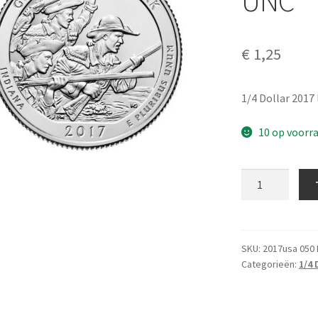
UNC
€
1,25
1/4 Dollar 2017 
10 op voorr
Amerika
1/4
Dollar
2017
D
SKU:
2017usa 050 
Categorieën:
1/4 
UNC
aantal