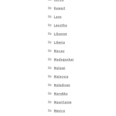
Kuwait
Laos
Lesotho
Libanon
Liberia
Macau
Madagaskar
Malawi
Malaysia
Malediven
Marokko
Mauritanie
Mexico