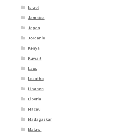
Israel
Jamaica
Japan
Jordanie
Kenya
Kuwait
Laos
Lesotho
Libanon
Liberia
Macau
Madagaskar
Malawi