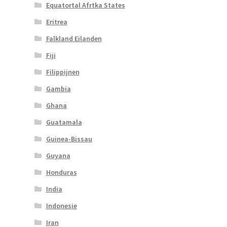
Equatortal Afrtka States
Eritrea
Falkland Eilanden
Fiji
Filippijnen
Gambia
Ghana
Guatamala
Guinea-Bissau
Guyana
Honduras
India
Indonesie
Iran