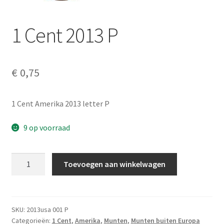
Alg. voorw.
1 Cent 2013 P
Privacybeleid PMH Enibas
€
0,75
1 Cent Amerika 2013 letter P
9 op voorraad
1
Toevoegen aan winkelwagen
Cent
2013
P
aantal
SKU:
2013usa 001 P
Categorieën:
1 Cent
,
Amerika
,
Munten
,
Munten buiten Europa