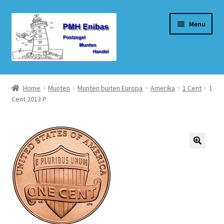
Ga
Ga
Menu
door
naar
naar
de
navigatie
inhoud
Home
Home
Munten
Munten buiten Europa
Amerika
1 Cent
1
Cent 2013 P
Beurzen
Winkel
Winkelmand
Afrekenen
Mijn account