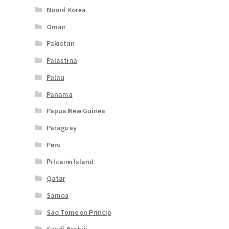
Noord Korea
Oman
Pakistan
Palastina
Palau
Panama
Papua New Guinea
Paraguay
Peru
Pitcairn Island
Qatar
Samoa
Sao Tome en Princip
Saudi Arabië