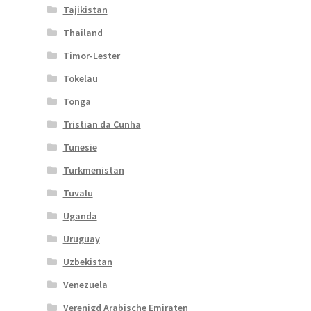
Tajikistan
Thailand
Timor-Lester
Tokelau
Tonga
Tristian da Cunha
Tunesie
Turkmenistan
Tuvalu
Uganda
Uruguay
Uzbekistan
Venezuela
Verenigd Arabische Emiraten