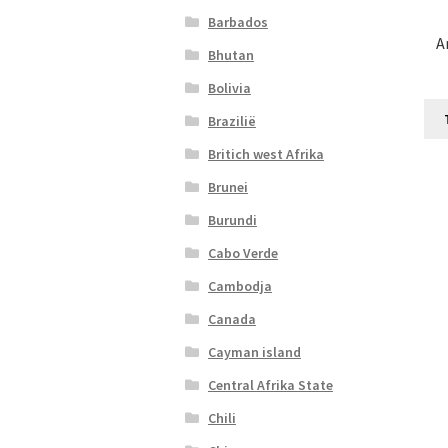
Barbados
A
Bhutan
Bolivia
Brazilië
Britich west Afrika
Brunei
Burundi
Cabo Verde
Cambodja
Canada
Cayman island
Central Afrika State
Chili