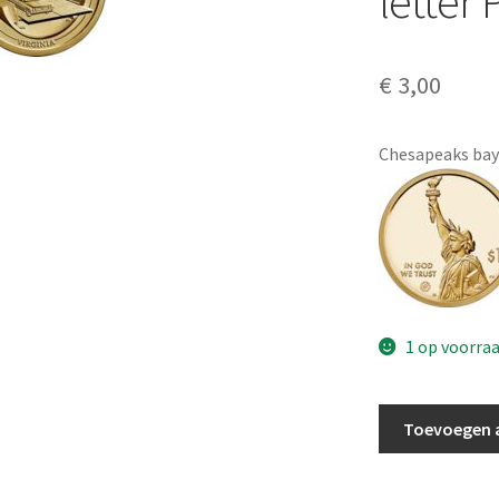
letter 
€
3,00
Chesapeaks bay 
1 op voorra
Amerika
Toevoegen 
1
Dollar