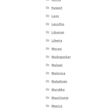
Kuwait
Laos
Lesotho
Libanon
Liberia
Macau
Madagaskar
Malawi
Malaysia
Malediven
Marokko
Mauritanie
Mexico