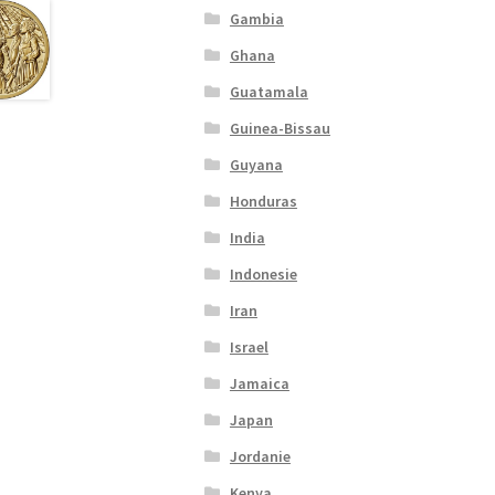
Gambia
Ghana
Guatamala
Guinea-Bissau
Guyana
Honduras
India
Indonesie
Iran
Israel
Jamaica
Japan
Jordanie
Kenya