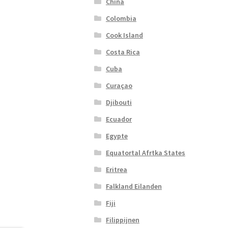
China
Colombia
Cook Island
Costa Rica
Cuba
Curaçao
Djibouti
Ecuador
Egypte
Equatortal Afrtka States
Eritrea
Falkland Eilanden
Fiji
Filippijnen