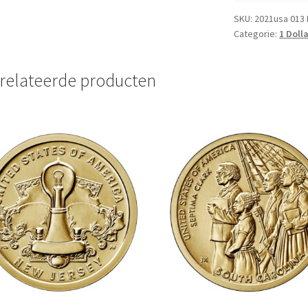
2021
letter
SKU:
2021usa 013 
Categorie:
1 Dolla
P
aantal
relateerde producten