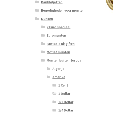
Bankbiljetten
Benodigheden voor munten
Munten
2 Euro speciaal
Euromunten
Fantasie uitgiften
Motief munten
Munten buiten Europa
Algerije
Amerika
1 Cent
1 Dollar
1/2 Dollar
1/4 Dollar