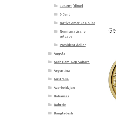
10 Cent [dime]
5 Cent
Native Amerika Dollar
Ge
Numismatische
uitgave
President dollar
Angola
Arab Dem. Rep Sahara
Argentina
Australie
Azerbeidzjan
Bahamas
Bahrein
Bangladesh