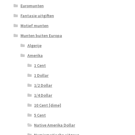
Euromunten
Fantasie uitgiften
Motief munten
Munten buiten Europa
Algerije
Amerika
1 Cent
1 Dollar
1/2 Dollar
1/4 Dollar
10 Cent [dime]
5 Cent
Native Amerika Dollar
Numismatische uitgave