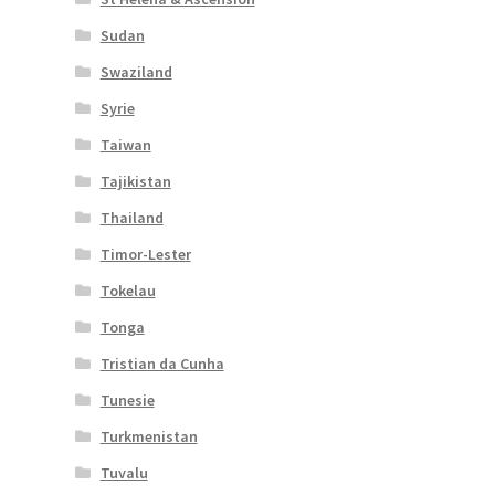
Sudan
Swaziland
Syrie
Taiwan
Tajikistan
Thailand
Timor-Lester
Tokelau
Tonga
Tristian da Cunha
Tunesie
Turkmenistan
Tuvalu