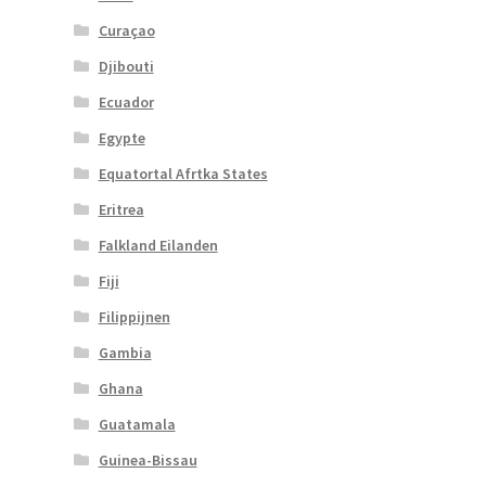
Curaçao
Djibouti
Ecuador
Egypte
Equatortal Afrtka States
Eritrea
Falkland Eilanden
Fiji
Filippijnen
Gambia
Ghana
Guatamala
Guinea-Bissau