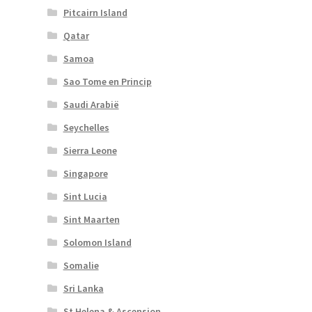
Pitcairn Island
Qatar
Samoa
Sao Tome en Princip
Saudi Arabië
Seychelles
Sierra Leone
Singapore
Sint Lucia
Sint Maarten
Solomon Island
Somalie
Sri Lanka
St Helena & Ascension