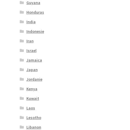
Guyana
Honduras
India
Indonesie
Iran
Israel
Jamaica
Japan
Jordanie
Kenya
Kuwait
Laos
Lesotho
Libanon