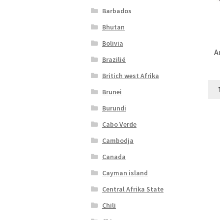
Barbados
Bhutan
Bolivia
A
Brazilië
Britich west Afrika
Brunei
Burundi
Cabo Verde
Cambodja
Canada
Cayman island
Central Afrika State
Chili