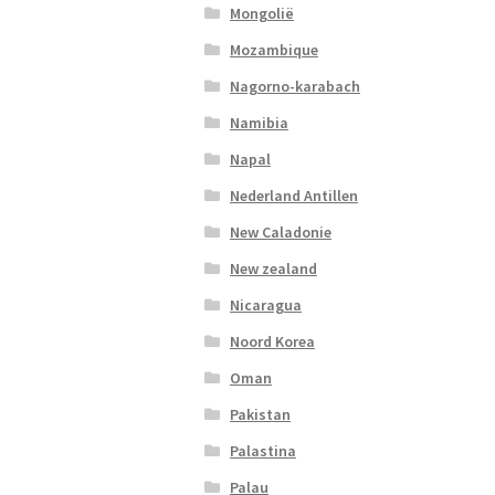
Mongolië
Mozambique
Nagorno-karabach
Namibia
Napal
Nederland Antillen
New Caladonie
New zealand
Nicaragua
Noord Korea
Oman
Pakistan
Palastina
Palau