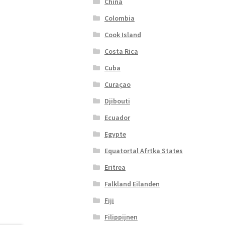
China
Colombia
Cook Island
Costa Rica
Cuba
Curaçao
Djibouti
Ecuador
Egypte
Equatortal Afrtka States
Eritrea
Falkland Eilanden
Fiji
Filippijnen