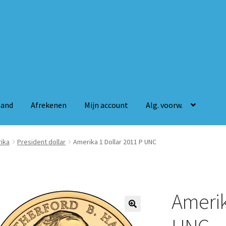
mand
Afrekenen
Mijn account
Alg. voorw.
n
Mijn account
Alg. voorw.
ika
President dollar
Amerika 1 Dollar 2011 P UNC
Amerik