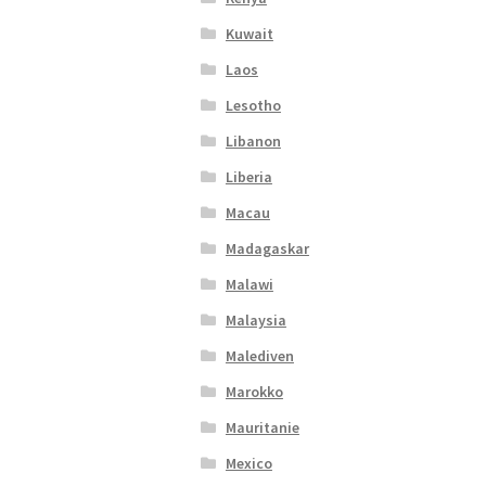
Kuwait
Laos
Lesotho
Libanon
Liberia
Macau
Madagaskar
Malawi
Malaysia
Malediven
Marokko
Mauritanie
Mexico