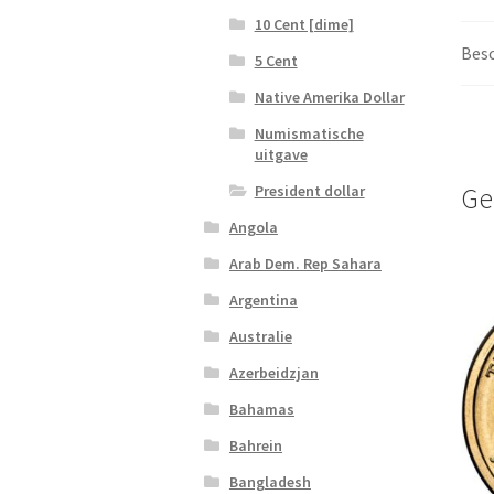
10 Cent [dime]
Besc
5 Cent
Native Amerika Dollar
Numismatische
uitgave
President dollar
Ge
Angola
Arab Dem. Rep Sahara
Argentina
Australie
Azerbeidzjan
Bahamas
Bahrein
Bangladesh