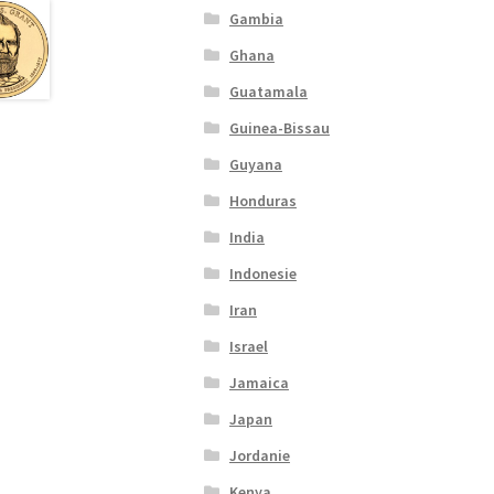
Gambia
Ghana
Guatamala
Guinea-Bissau
Guyana
Honduras
India
Indonesie
Iran
Israel
Jamaica
Japan
Jordanie
Kenya