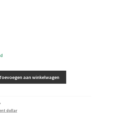
ad
Toevoegen aan winkelwagen
P
ent dollar