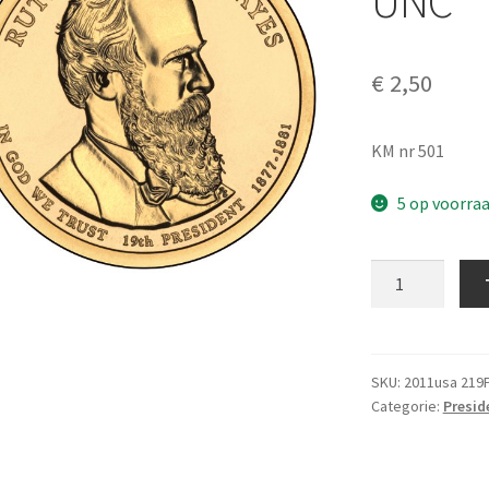
UNC
€
2,50
KM nr 501
5 op voorra
Amerika
1
Dollar
2011
P
SKU:
2011usa 219
Categorie:
Presid
UNC
aantal