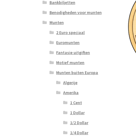
Bankbiljetten
Benodigheden voor munten
Munten
2 Euro speciaal
Euromunten
Fantasie uitgiften
Motief munten
Munten buiten Europa
Algerije
Amerika
1 Cent
1 Dollar
1/2 Dollar
1/4 Dollar