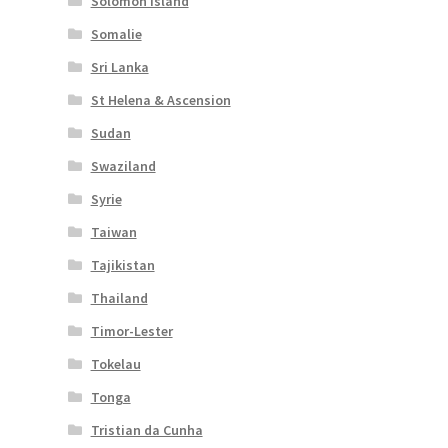
Solomon Island
Somalie
Sri Lanka
St Helena & Ascension
Sudan
Swaziland
Syrie
Taiwan
Tajikistan
Thailand
Timor-Lester
Tokelau
Tonga
Tristian da Cunha