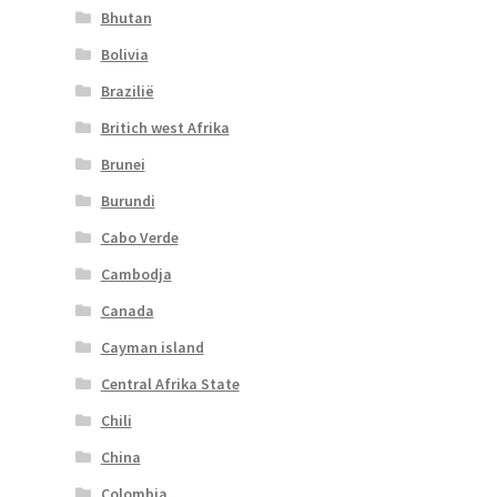
Bhutan
Bolivia
Brazilië
Britich west Afrika
Brunei
Burundi
Cabo Verde
Cambodja
Canada
Cayman island
Central Afrika State
Chili
China
Colombia