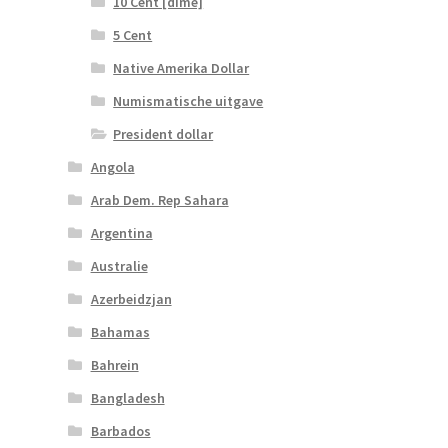
10 Cent [dime]
5 Cent
Native Amerika Dollar
Numismatische uitgave
President dollar
Angola
Arab Dem. Rep Sahara
Argentina
Australie
Azerbeidzjan
Bahamas
Bahrein
Bangladesh
Barbados