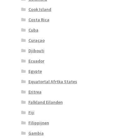
Cook Island
Costa Rica
Cuba
Curaçao
Djibouti
Ecuador
Egypte
Equatortal Afrtka States
Eritrea
Falkland Eilanden
Fiji
Filippijnen
Gambia