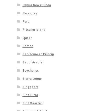
Papua New Guinea
Paraguay
Peru
Pitcairn Island
Qatar
Samoa
Sao Tome en Princip
Saudi Arabië
Seychelles
Sierra Leone
Singapore
Sint Lucia
Sint Maarten