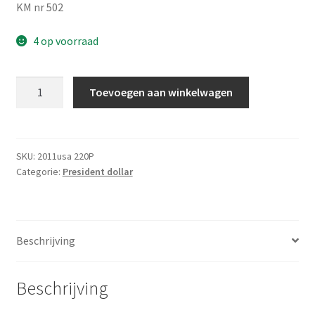
KM nr 502
4 op voorraad
Amerika
Toevoegen aan winkelwagen
1
Dollar
2011
P
SKU:
2011usa 220P
Categorie:
President dollar
UNC
aantal
Beschrijving
Beschrijving