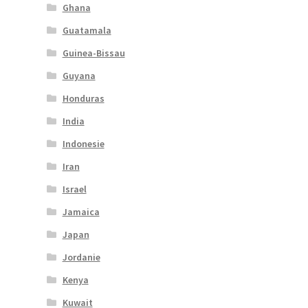
Ghana
Guatamala
Guinea-Bissau
Guyana
Honduras
India
Indonesie
Iran
Israel
Jamaica
Japan
Jordanie
Kenya
Kuwait