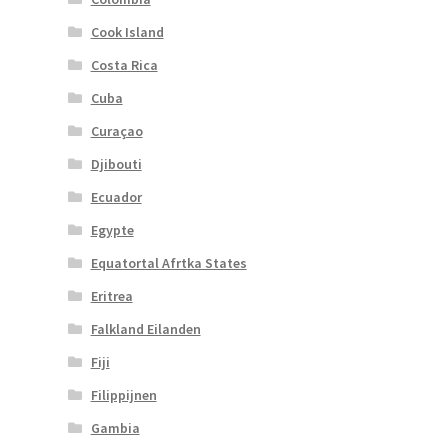
Cook Island
Costa Rica
Cuba
Curaçao
Djibouti
Ecuador
Egypte
Equatortal Afrtka States
Eritrea
Falkland Eilanden
Fiji
Filippijnen
Gambia