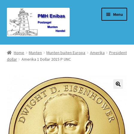
Ga
Ga
Menu
door
naar
naar
de
navigatie
inhoud
Home
Home
Munten
Munten buiten Europa
Amerika
President
dollar
Amerika 1 Dollar 2015 P UNC
Beurzen
Winkel
Winkelmand
Afrekenen
Mijn account