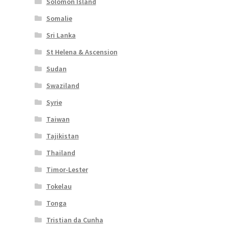
Solomon Island
Somalie
Sri Lanka
St Helena & Ascension
Sudan
Swaziland
Syrie
Taiwan
Tajikistan
Thailand
Timor-Lester
Tokelau
Tonga
Tristian da Cunha