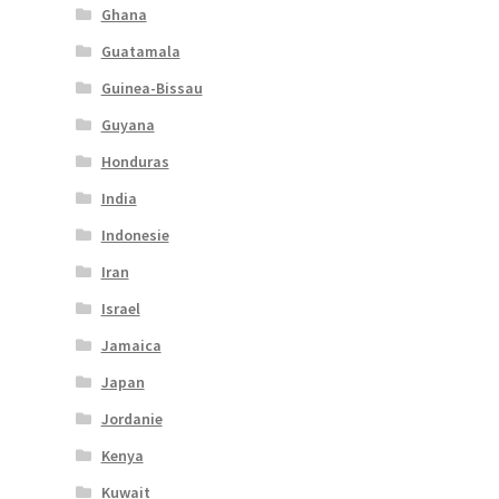
Ghana
Guatamala
Guinea-Bissau
Guyana
Honduras
India
Indonesie
Iran
Israel
Jamaica
Japan
Jordanie
Kenya
Kuwait