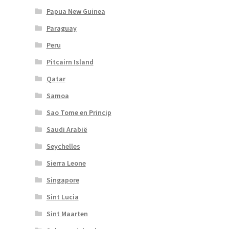
Papua New Guinea
Paraguay
Peru
Pitcairn Island
Qatar
Samoa
Sao Tome en Princip
Saudi Arabië
Seychelles
Sierra Leone
Singapore
Sint Lucia
Sint Maarten