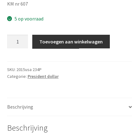
KM nr 607
5 op voorraad
Amerika
Toevoegen aan winkelwagen
1
Dollar
2015
P
SKU:
2015usa 234P
Categorie:
President dollar
UNC
aantal
Beschrijving
Beschrijving