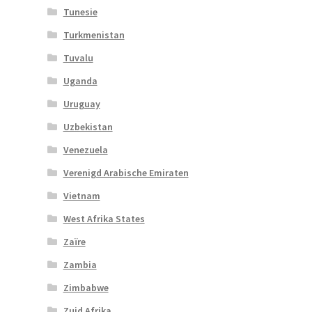
Tunesie
Turkmenistan
Tuvalu
Uganda
Uruguay
Uzbekistan
Venezuela
Verenigd Arabische Emiraten
Vietnam
West Afrika States
Zaïre
Zambia
Zimbabwe
Zuid Afrika