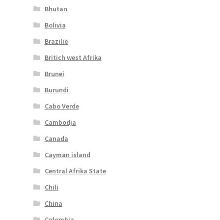
Bhutan
Bolivia
Brazilië
Britich west Afrika
Brunei
Burundi
Cabo Verde
Cambodja
Canada
Cayman island
Central Afrika State
Chili
China
Colombia