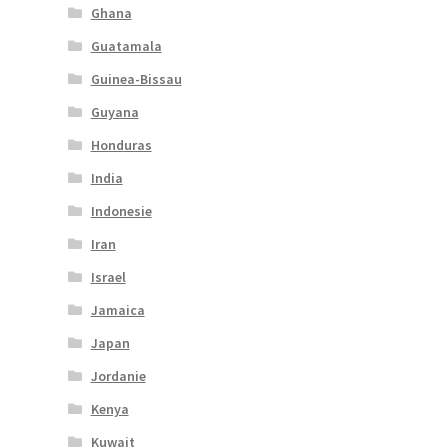
Ghana
Guatamala
Guinea-Bissau
Guyana
Honduras
India
Indonesie
Iran
Israel
Jamaica
Japan
Jordanie
Kenya
Kuwait