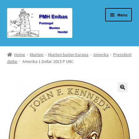
Ga
Ga
Menu
door
naar
naar
de
navigatie
inhoud
Home
Home
Munten
Munten buiten Europa
Amerika
President
dollar
Amerika 1 Dollar 2015 P UNC
Beurzen
Winkel
Winkelmand
Afrekenen
Mijn account