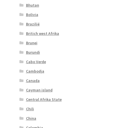
Bhutan
Bolivia
Brazilië
Britich west Afrika
Brunei
Burundi
Cabo Verde
Cambodja
Canada
Cayman island
Central Afrika State
Chili
China
Colombia