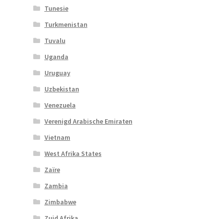
Tunesie
Turkmenistan
Tuvalu
Uganda
Uruguay
Uzbekistan
Venezuela
Verenigd Arabische Emiraten
Vietnam
West Afrika States
Zaïre
Zambia
Zimbabwe
Zuid Afrika