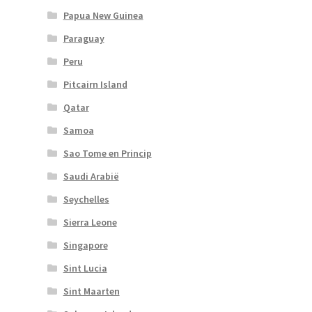
Papua New Guinea
Paraguay
Peru
Pitcairn Island
Qatar
Samoa
Sao Tome en Princip
Saudi Arabië
Seychelles
Sierra Leone
Singapore
Sint Lucia
Sint Maarten