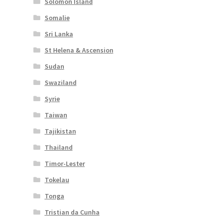
Solomon Island
Somalie
Sri Lanka
St Helena & Ascension
Sudan
Swaziland
Syrie
Taiwan
Tajikistan
Thailand
Timor-Lester
Tokelau
Tonga
Tristian da Cunha