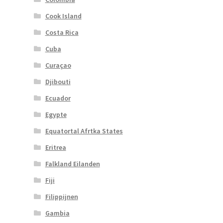
Cook Island
Costa Rica
Cuba
Curaçao
Djibouti
Ecuador
Egypte
Equatortal Afrtka States
Eritrea
Falkland Eilanden
Fiji
Filippijnen
Gambia