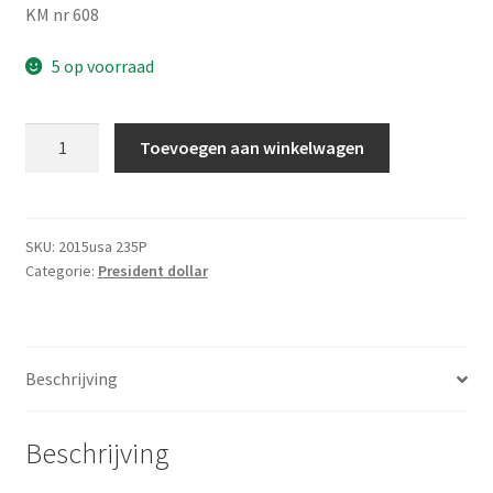
KM nr 608
5 op voorraad
Amerika
Toevoegen aan winkelwagen
1
Dollar
2015
P
SKU:
2015usa 235P
Categorie:
President dollar
UNC
aantal
Beschrijving
Beschrijving