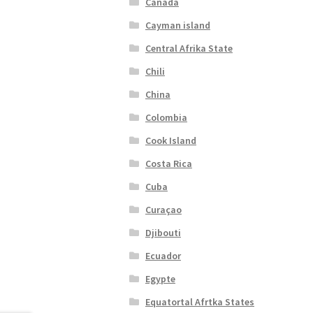
Canada
Cayman island
Central Afrika State
Chili
China
Colombia
Cook Island
Costa Rica
Cuba
Curaçao
Djibouti
Ecuador
Egypte
Equatortal Afrtka States