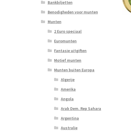
Bankbiljetten
Benodigheden voor munten
Munten
2 Euro speciaal
Euromunten
Fantasie uitgiften
Motief munten
Munten buiten Europa
Algerije
Amerika
Angola
Arab Dem. Rep Sahara
Argentina
Australie