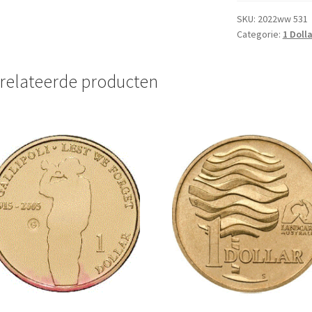
2010
UNC
SKU:
2022ww 531
Categorie:
1 Dolla
aantal
relateerde producten