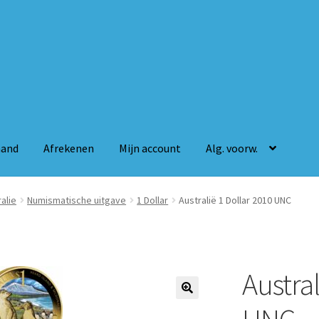
mand
Afrekenen
Mijn account
Alg. voorw.
n
Mijn account
Alg. voorw.
alie
Numismatische uitgave
1 Dollar
Australië 1 Dollar 2010 UNC
Austral