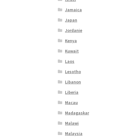
Jamaica
Japan
Jordanie
Kenya
Kuwait
Laos
Lesotho
Libanon
Liberia
Macau
Madagaskar
Malawi
Malaysia