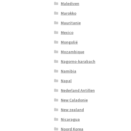
Malediven
Marokko
Mauritanie
Mexico
Mongolië
Mozambique
Nagorno-karabach
Namibia
Napal
Nederland Antillen
New Caladonie
New zealand
Nicaragua
Noord Korea