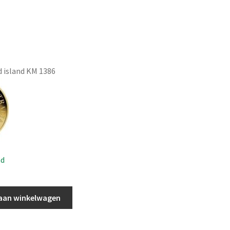
 island KM 1386
ad
aan winkelwagen