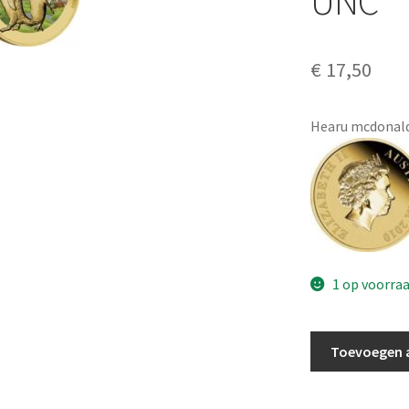
UNC
€
17,50
Hearu mcdonald
1 op voorra
Australië
Toevoegen 
1
Dollar