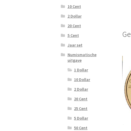
10 Cent
2 Dollar
20 Cent
Ge
5 Cent
Jaar set
Numismatische
uitgave
1 Dollar
10 Dollar
2 Dollar
20 Cent
25 Cent
5 Dollar
50 Cent