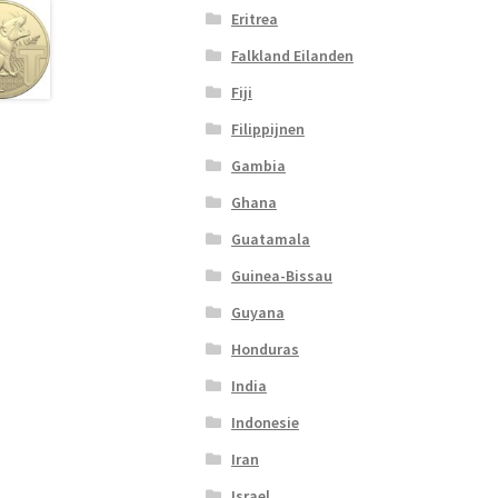
Eritrea
Falkland Eilanden
Fiji
Filippijnen
Gambia
Ghana
Guatamala
Guinea-Bissau
Guyana
Honduras
India
Indonesie
Iran
Israel