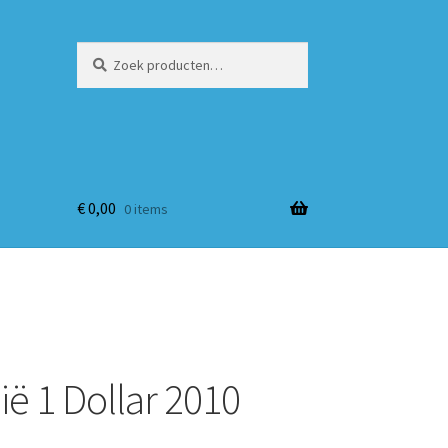
Zoeken
Zoeken
naar:
€
0,00
0 items
ië 1 Dollar 2010