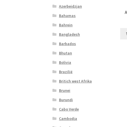
Azerbeidzjan
A
Bahamas
Bahrein
Bangladesh
Barbados
Bhutan
Bolivia
Brazilië
Britich west Afrika
Brunei
Burundi
Cabo Verde
Cambodja