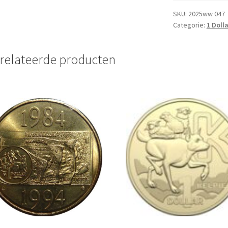
2022
UNC
SKU:
2025ww 047
Categorie:
1 Dolla
aantal
relateerde producten