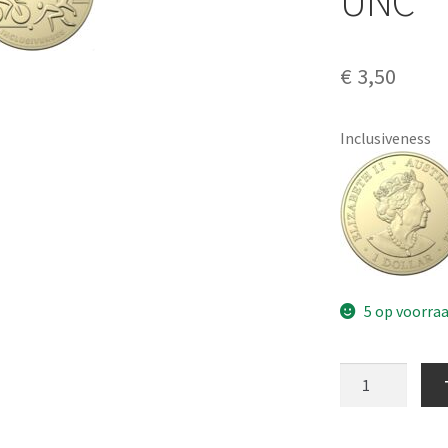
UNC
€
3,50
Inclusiveness
5 op voorra
Australië
1
Dollar