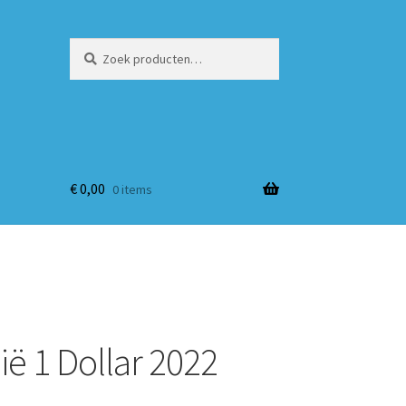
Zoeken
Zoeken
naar:
€
0,00
0 items
ië 1 Dollar 2022