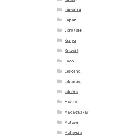
Jamaica
Japan
Jordanie
Kenya
Kuwait
Laos
Lesotho
Libanon
Liberia
Macau
Madagaskar
Malawi
Malaysia