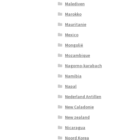
Malediven
Marokko
Mauritanie
Mexico
Mongolië
Mozambique
Nagorno-karabach
Namibia
Napal
Nederland Antillen
New Caladonie
New zealand
Nicaragua
Noord Korea