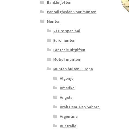
Bankbiljetten
Benodigheden voor munten
Munten
2 Euro speciaal
Euromunten
Fantasie uitgiften
Motief munten
Munten buiten Europa
Algerije
Amerika
Angola
Arab Dem. Rep Sahara
Argentina
Australie