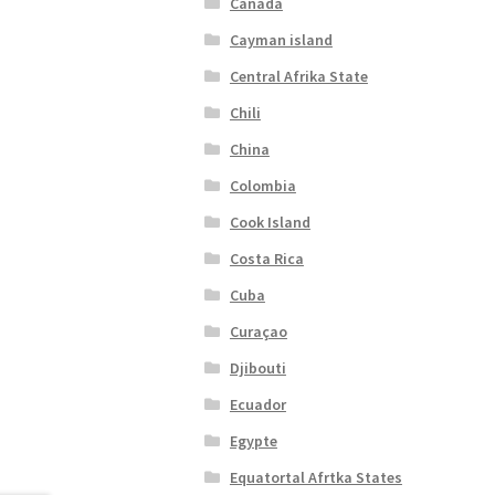
Canada
Cayman island
Central Afrika State
Chili
China
Colombia
Cook Island
Costa Rica
Cuba
Curaçao
Djibouti
Ecuador
Egypte
Equatortal Afrtka States