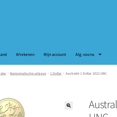
mand
Afrekenen
Mijn account
Alg. voorw.
n
Mijn account
Alg. voorw.
alie
Numismatische uitgave
1 Dollar
Australië 1 Dollar 2022 UNC
Austral