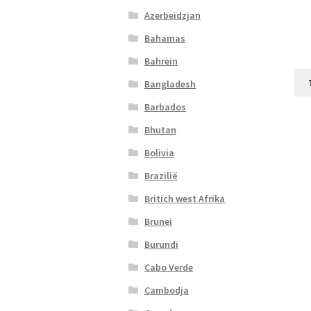
Azerbeidzjan
Bahamas
Bahrein
Bangladesh
Barbados
Bhutan
Bolivia
Brazilië
Britich west Afrika
Brunei
Burundi
Cabo Verde
Cambodja