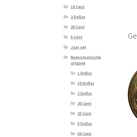
10 Cent
2 Dollar
20 Cent
Ge
5 Cent
Jaar set
Numismatische
uitgave
1 Dollar
10 Dollar
2 Dollar
20 Cent
25 Cent
5 Dollar
50 Cent