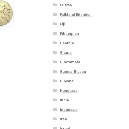
Eritrea
Falkland Eilanden
Fiji
Filippijnen
Gambia
Ghana
Guatamala
Guinea-Bissau
Guyana
Honduras
India
Indonesie
Iran
Israel