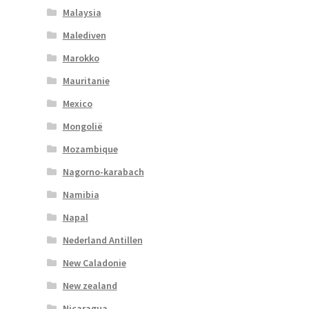
Malaysia
Malediven
Marokko
Mauritanie
Mexico
Mongolië
Mozambique
Nagorno-karabach
Namibia
Napal
Nederland Antillen
New Caladonie
New zealand
Nicaragua