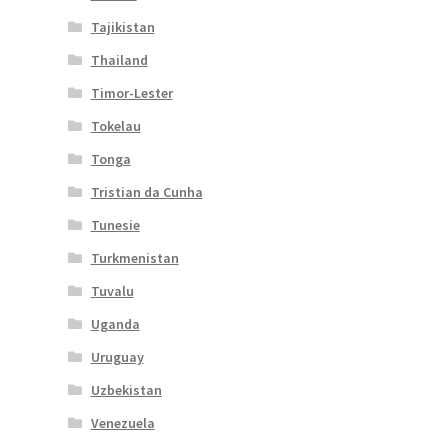
Tajikistan
Thailand
Timor-Lester
Tokelau
Tonga
Tristian da Cunha
Tunesie
Turkmenistan
Tuvalu
Uganda
Uruguay
Uzbekistan
Venezuela