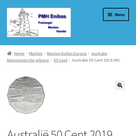
Ga
Ga
Menu
door
naar
naar
de
navigatie
inhoud
Home
Home
Munten
Munten buiten Europa
Australie
Numismatische uitgave
50 Cent
Australië 50 Cent 2019 UNC
Beurzen
Winkel
Winkelmand
Afrekenen
Mijn account
Australië 50 Cent 2019