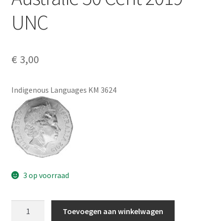
Alg. voorw.
UNC
Privacybeleid PMH Enibas
€
3,00
Indigenous Languages KM 3624
3 op voorraad
Australië
Toevoegen aan winkelwagen
50