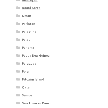
Noord Korea
Oman
Pakistan
Palastina
Palau
Panama
Papua New Guinea
Paraguay
Peru
Pitcairn Island
Qatar
Samoa
Sao Tome en Princip