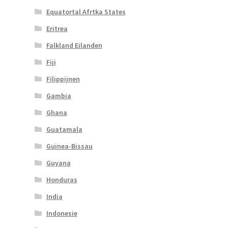
Equatortal Afrtka States
Eritrea
Falkland Eilanden
Fiji
Filippijnen
Gambia
Ghana
Guatamala
Guinea-Bissau
Guyana
Honduras
India
Indonesie