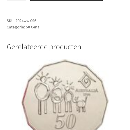
Cent
2019
UNC
SKU:
2024ww 096
Categorie:
50 Cent
aantal
Gerelateerde producten