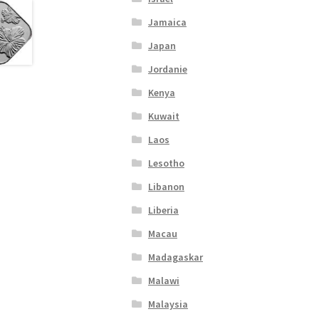
Jamaica
Japan
Jordanie
Kenya
Kuwait
Laos
Lesotho
Libanon
Liberia
Macau
Madagaskar
Malawi
Malaysia