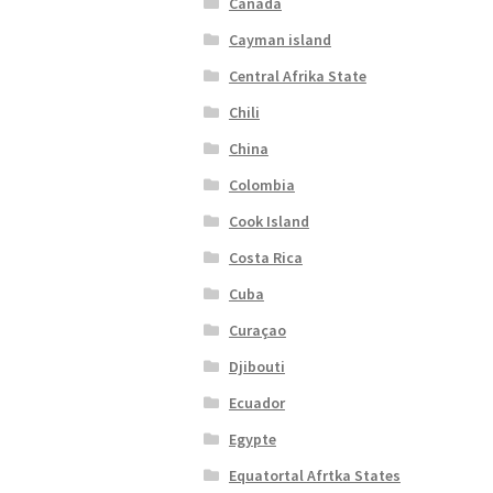
Canada
Cayman island
Central Afrika State
Chili
China
Colombia
Cook Island
Costa Rica
Cuba
Curaçao
Djibouti
Ecuador
Egypte
Equatortal Afrtka States