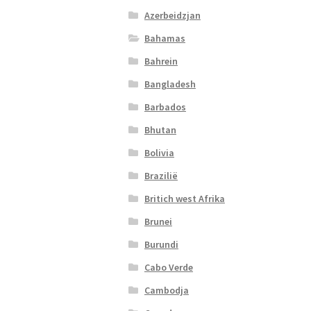
Azerbeidzjan
Bahamas
Bahrein
Bangladesh
Barbados
Bhutan
Bolivia
Brazilië
Britich west Afrika
Brunei
Burundi
Cabo Verde
Cambodja