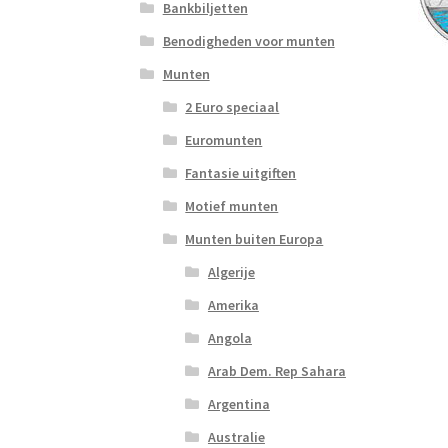
Bankbiljetten
Benodigheden voor munten
Munten
2 Euro speciaal
Euromunten
Fantasie uitgiften
Motief munten
Munten buiten Europa
Algerije
Amerika
Angola
Arab Dem. Rep Sahara
Argentina
Australie