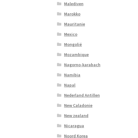
Malediven
Marokko
Mauritanie
Mexico
Mongolië
Mozambique
Nagorno-karabach
Namibia
Napal
Nederland Antillen
New Caladonie
New zealand
Nicaragua
Noord Korea