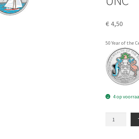
UNC
€
4,50
50 Year of the 
4 op voorra
Bahama's
25
Cent