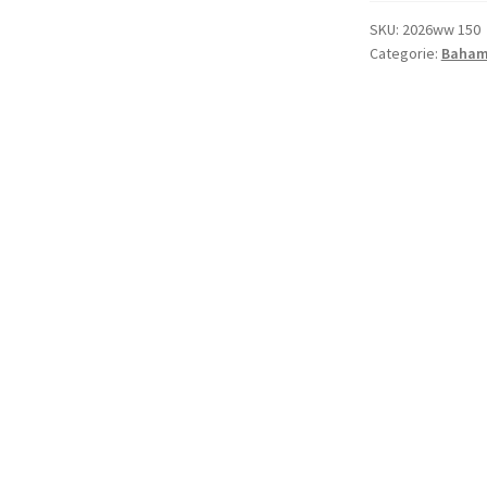
2024
UNC
SKU:
2026ww 150
Categorie:
Baham
aantal