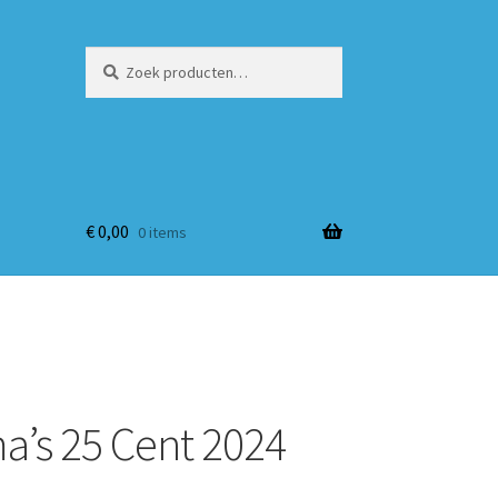
Zoeken
Zoeken
naar:
€
0,00
0 items
’s 25 Cent 2024