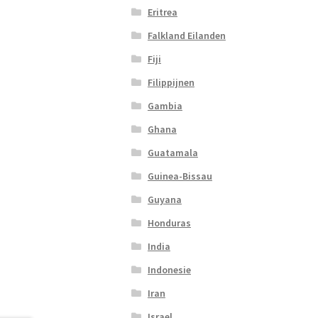
Eritrea
Falkland Eilanden
Fiji
Filippijnen
Gambia
Ghana
Guatamala
Guinea-Bissau
Guyana
Honduras
India
Indonesie
Iran
Israel