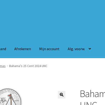
mand
Afrekenen
Mijn account
Alg. voorw.
n
Mijn account
Alg. voorw.
amas
Bahama’s 25 Cent 2024 UNC
Bahama